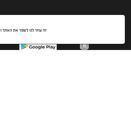
זה עוזר לנו לשפר את האתר 
1-700-700-741
בימינו, יש לכל אדם אפשרות לעשות הסבה מקצועית
לכל תחום בקלות, במהירות ונוחות שאין כמוה.
הנפקת התעודות וכרטיסי ההסמכה נעשות ישירות
מהאתר ונשלחות בדואר שליחים.
הכל עניין של בחירה נכונה.
בוחרים, נרשמים ומתחילים מיד.