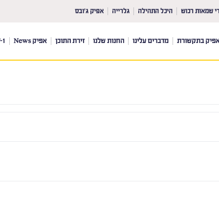
י שמאות רכוש
היכל התהילה
גלרייה
אפיק ג’ובס
פיק בתקשורת
מדברים עלינו
החנות שלנו
זירת התוכן
אפיק News
-1