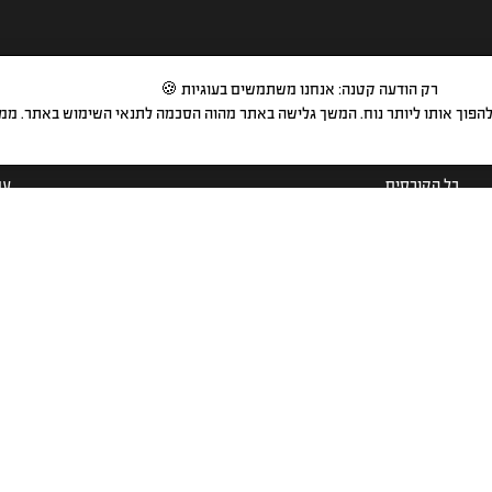
רק הודעה קטנה: אנחנו משתמשים בעוגיות 🍪
ולהפוך אותו ליותר נוח. המשך גלישה באתר מהוה הסכמה לתנאי השימוש באתר. ממ
הקורסים שלנו
לי
כל הקורסים
עמ
לימודי שמאות מקרקעין
דר
לימודי שמאות רכוש
צו
קורס עד מומחה
או
קורס מטבעות דיגיטליים
מפ
קורס שוק ההון
הא
קורס הערכת אומנות ועיצוב
כנ
קורס סוקר סיכונים
מר
בחינות סופיות שמאות מקרקעין
מה