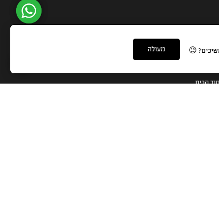
מעולה
שיכים? 😉
נקים חשובים
וד הבית
ושים - מכללת אפיק
ר קשר
דות מכללת אפיק
ת האתר
רגון לקידום והעשרת שמאים בישראל
יסת סטודנטים
צים ואורחים
תקשורת