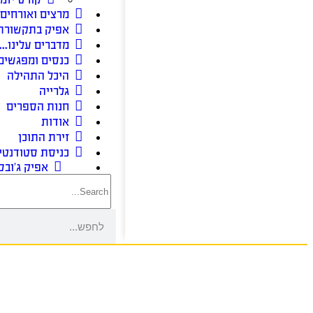
מרצים ואורחים
אפיק בתקשורת
מדברים עלינו…
כנסים ומפגשים
היכל התהילה
גלרייה
חנות הספרים
אודות
זירת התוכן
כניסת סטודנטי
אפיק ג’ובס