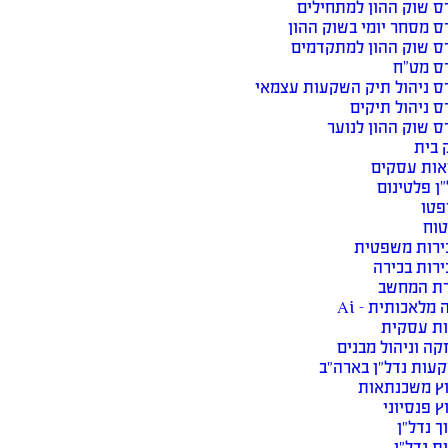
ס שוק ההון למתחילים
ס מסחר יומי בשוק ההון
ס שוק ההון למתקדמים
ס מט”ח
ס ניהול תיק השקעות עצמאי
ס ניהול תיקים
ס שוק ההון לנוער
 בית
אות עסקים
ן פלטינום
פטו
טוח
ירות משפטית
ירות בכירה
רת המחשב
 מלאכותית – Ai
ות עסקית
ה וניהול מבנים
עות נדל״ן בארה״ב
וץ משכנתאות
ץ פנסיוני
ך נדל״ן
ת נדל״ן