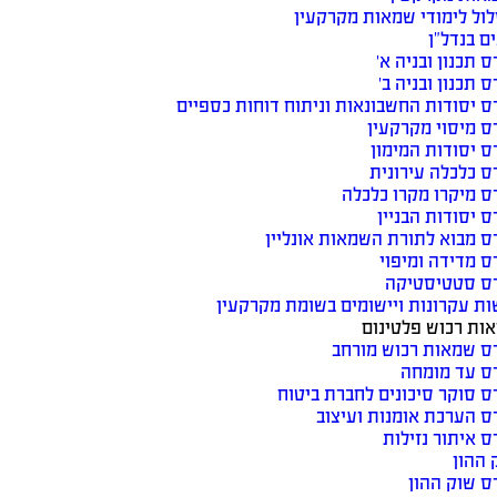
ול לימודי שמאות מקרקעין
ים בנדל”ן
ס תכנון ובניה א׳
ס תכנון ובניה ב׳
ס יסודות החשבונאות וניתוח דוחות כספיים
ס מיסוי מקרקעין
ס יסודות המימון
ס כלכלה עירונית
ס מיקרו מקרו כלכלה
ס יסודות הבניין
ס מבוא לתורת השמאות אונליין
ס מדידה ומיפוי
ס סטטיסטיקה
ות עקרונות ויישומים בשומת מקרקעין
ות רכוש פלטינום
ס שמאות רכוש מורחב
ס עד מומחה
ס סוקר סיכונים לחברת ביטוח
ס הערכת אומנות ועיצוב
ס איתור נזילות
 ההון
ס שוק ההון