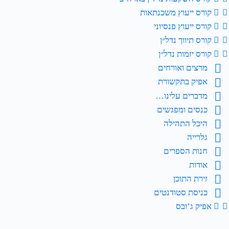
קורס ייעוץ משכנתאות
קורס ייעוץ פנסיוני
קורס תיווך נדל״ן
קורס יזמות נדל״ן
מרצים ואורחים
אפיק בתקשורת
מדברים עלינו…
כנסים ומפגשים
היכל התהילה
גלרייה
חנות הספרים
אודות
זירת התוכן
כניסת סטודנטים
אפיק ג’ובס