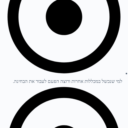
למי שנכשל במכללות אחרות ורוצה הפעם לעבור את הבחינה.​