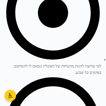
למי שרוצה להנות מהנוחות של האונליין ונמאס לו להסתובב
בפקקים כל שבוע.​