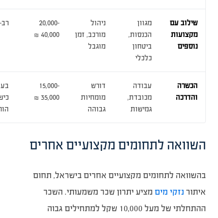
שילוב עם
מגוון
ניהול
20,000-
רב-
מקצועות
הכנסות,
מורכב, זמן
40,000 ₪
נוספים
ביטחון
מוגבל
כלכלי
הכשרה
עבודה
דורש
15,000-
בעל
והדרכה
מכובדת,
מומחיות
35,000 ₪
כיש
גמישות
גבוהה
הור
השוואה לתחומים מקצועיים אחרים
בהשוואה לתחומים מקצועיים אחרים בישראל, תחום
איתור
נזקי מים
מציע יתרון שכר משמעותי. השכר
ההתחלתי של מעל 10,000 שקל למתחילים גבוה