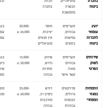
בחברת
סוציאליים,
תלות
ובט
ביטוח
הכשרה
בחברה
מתמשכת
יועץ
תעריפים
חוסר
20,000-
בעלי
עצמאי
גבוהים,
יציבות,
45,000 ₪
עם 
לחברות
גמישות
אין תנאים
עסק
ביטוח
בזמנים
סוציאליים
שירותים
תעריפים
שיווק
15,000-
בעל
לשוק
גבוהים
נדרש,
50,000 ₪
כיש
הפרטי
מאוד,
תחרות
שיו
קשר אישי
גבוהה
ומכ
התמחות
פרויקטים
דורש
25,000-
מומ
במגזר
גדולים,
ניסיון רב,
60,000 ₪
מנו
המסחרי
הכנסות
מורכבות
גבוהות
גבוהה