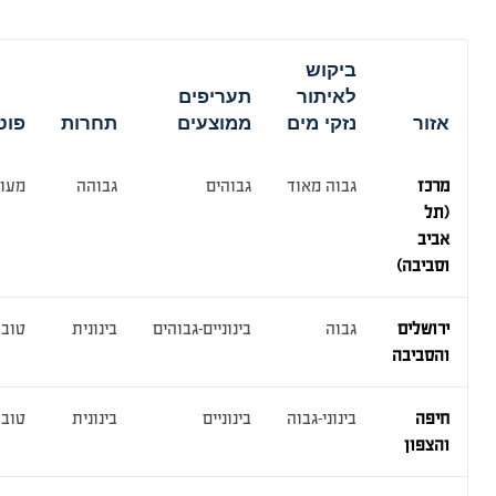
ביקוש
לאיתור
תעריפים
אזור
נזקי מים
ממוצעים
תחרות
פוט
מרכז
גבוה מאוד
גבוהים
גבוהה
מעו
(תל
אביב
וסביבה)
ירושלים
גבוה
בינוניים-גבוהים
בינונית
טוב 
והסביבה
חיפה
בינוני-גבוה
בינוניים
בינונית
טוב
והצפון