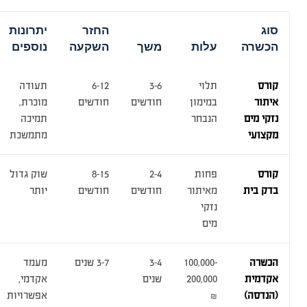
סוג
החזר
יתרונות
הכשרה
עלות
משך
השקעה
נוספים
קורס
תלוי
3-6
6-12
תעודה
איתור
במימון
חודשים
חודשים
מוכרת,
נזקי מים
הנבחר
תמיכה
מקצועי
מתמשכת
קורס
פחות
2-4
8-15
שוק גדול
בדק בית
מאיתור
חודשים
חודשים
יותר
נזקי
מים
הכשרה
100,000-
3-4
3-7 שנים
מעמד
אקדמית
200,000
שנים
אקדמי,
(הנדסה)
₪
אפשרויות