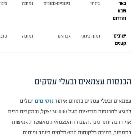
באר
בינוני
בינוניים-נמוכים
נמוכה
בינונ
שבע
והדרום
ישובים
נמוך-בינוני
גבוהים
נמוכה
טוב 
קטנים
הכנסות עצמאים ובעלי עסקים
עצמאים ובעלי עסקים בתחום איתור
נזקי מים
יכולים
להגיע להכנסות חודשיות מעל 30,000 שקל, ובמקרים רבים
אף הרבה יותר מכך. העבודה העצמאית מאפשרת גמישות
בתמחור, בחירה בלקוחות המשתלמים ביותר ופיתוח