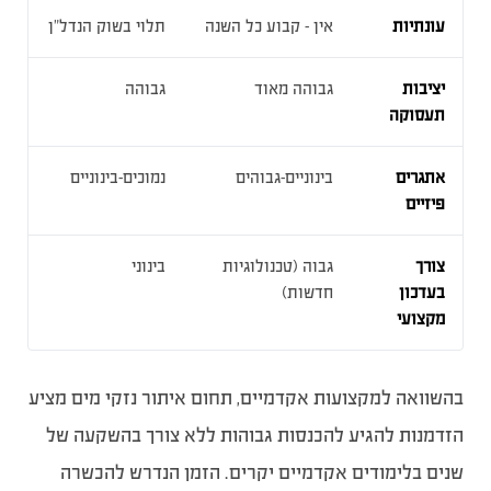
עונתיות
אין – קבוע כל השנה
תלוי בשוק הנדל”ן
יציבות
גבוהה מאוד
גבוהה
תעסוקה
אתגרים
בינוניים-גבוהים
נמוכים-בינוניים
פיזיים
צורך
גבוה (טכנולוגיות
בינוני
בעדכון
חדשות)
מקצועי
בהשוואה למקצועות אקדמיים, תחום איתור נזקי מים מציע
הזדמנות להגיע להכנסות גבוהות ללא צורך בהשקעה של
שנים בלימודים אקדמיים יקרים. הזמן הנדרש להכשרה