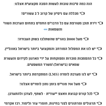
הנה כמה סיבות טובות לעשות הסבה מקצועית אצלנו:
👈 מכללה עם ניסיון של קרוב ל 2 עשורים!
👈 זירת תוכן מטורפת עם כל הדברים החמים בתחום הערכות השווי
והשמאות
>>>
👈 מעל 20000 בוגרים שהשתלבו בשוק העבודה!
👈 יש לנו את המסלול המורחב והמקצועי ביותר בישראל באונליין.
👈 כל ההסמכות מוכרות ומפוקחות על ידי הארגון לקידום והעשרת
שמאים (בישראל)\משרד המשפטים.
👈 יש לנו מערכת לומדה (LMS) המתקדמת ביותר בישראל.
👈 מעל 700 מנויים בזמן נתון לומדים אצלנו!
👈 לכל קורס קבוצת וואצפ ייעודית – לשתף, לעדכן ולהתעדכן.
👈 תרגולים ומרתונים לפני בחינות, חומרי עזר ולימוד, רכז אקדמי