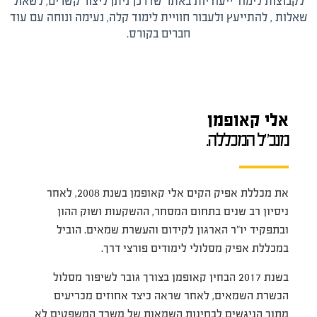
לקבוצות לימוד ייעודיות באתר שדרכן ניתן ליצור קשרים, לשאול
שאלות , להתייעץ ולעבור חוויית לימוד קלה, נעימה ונוחה עם עוד
חברים בקורס.
אלי קאופמן
מנכ"ל המכללה.
את מכללת אפיק הקים אלי קאופמן בשנת 2008, לאחר
ניסיון רב שנים בתחום המסחר, ההשקעות ושוק ההון
ובתפקיד יו”ר הארגון לקידום והעשרת שמאים. הוביל
במכללת אפיק מסלולי לימודים פורצי דרך.
בשנת 2017 הבחין קאופמן בצורך גובר לשיפור מסלול
הכשרת השמאים, לאחר שראה כיצד אחוזים מכריעים
מתוך הניגשים לבחינות השמאות של משרד המשפטים לא