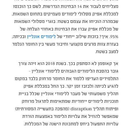
מצליחים לעבור את 14 הבחינות הנדרשות. לשם כך הוכנסו
למכללת אפיק מסלולי לימודים מעמיקים בתחום השמאות,
שבמהרה הוכיחו את עצמם בשטח: בוגרי מסלולי השמאות
של מכללת אפיק עברו את הבחינות באחוזי הצלחה של
95%. איך? בזכות שילוב ייחודי של
לימודים אונליין
ובכיתה,
בעזרת צוות מרצים מקצועי וחיבור מעשי בין החומר הנלמד
למצב בשטח.
אך קאופמן לא הסתפק בכך. בשנת 2018 הוא זיהה צורך
גובר בהסבת הלימודים הגבוהים ללימודי אונליין –
התלמידים העדיפו ללמוד את החומר מרחוק בלבד במקום
להגיע לכיתה ולבזבז זמן יקר. כך החל במכללת אפיק
תהליך משמעותי של מעבר ללימודי אונליין שכלל בניית
תוכניות לימודים ייחודיות שמתאימות לתרגול מרוחק
ופיתוח תהליך disraption (מהפכה בתעשייה המסורתית)
שמאפשר להוזיל את עלויות הלימוד באמצעות הורדת
עלויות התפעול ביחס למתכונת הישנה של המכללות.