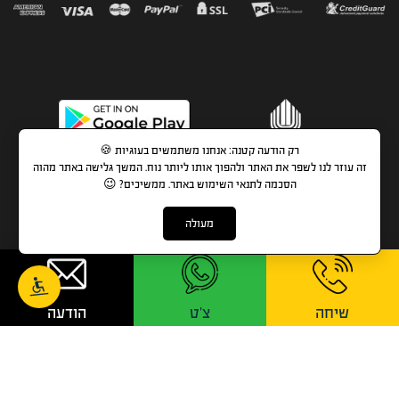
רק הודעה קטנה: אנחנו משתמשים בעוגיות 🍪
1-700-700-741
זה עוזר לנו לשפר את האתר ולהפוך אותו ליותר נוח. המשך גלישה באתר מהוה
הסכמה לתנאי השימוש באתר. ממשיכים? 😉
בימינו, יש לכל אדם אפשרות לעשות הסבה מקצועית לכל
תחום בקלות, במהירות ונוחות שאין כמוה.
מעולה
הנפקת התעודות וכרטיסי ההסמכה נעשות ישירות מהאתר
ונשלחות בדואר שליחים.
שיחה
צ'ט
הודעה
הכל עניין של בחירה נכונה.
בוחרים, נרשמים ומתחילים מיד.