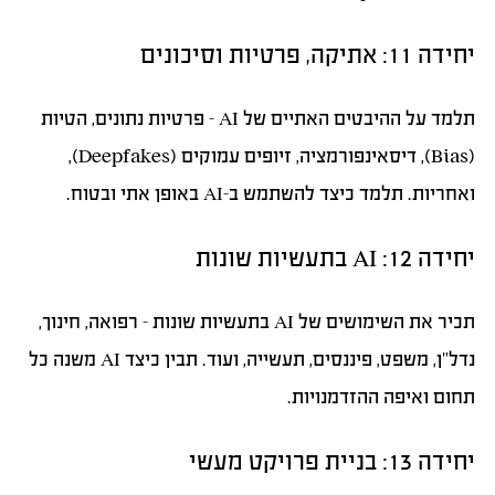
יחידה 11: אתיקה, פרטיות וסיכונים
תלמד על ההיבטים האתיים של AI – פרטיות נתונים, הטיות
(Bias), דיסאינפורמציה, זיופים עמוקים (Deepfakes),
ואחריות. תלמד כיצד להשתמש ב-AI באופן אתי ובטוח.
יחידה 12: AI בתעשיות שונות
תכיר את השימושים של AI בתעשיות שונות – רפואה, חינוך,
נדל”ן, משפט, פיננסים, תעשייה, ועוד. תבין כיצד AI משנה כל
תחום ואיפה ההזדמנויות.
יחידה 13: בניית פרויקט מעשי