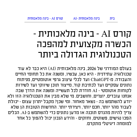
בית
בינה מלאכותית -AI
קורס AI – בינה מלאכותית
קורס AI – בינה מלאכותית –
הכשרה מקצועית למהפכה
הטכנולוגית הגדולה ביותר
בעולם המודרני של 2026, בינה מלאכותית (AI) היא כבר לא עוד
טכנולוגיה עתידנית – היא כאן, עכשיו, ומשנה את כל תחומי החיים
והעבודה. מ-ChatGPT ועד לכלי עיצוב גרפי אוטומטיים, מניתוח
נתונים עסקיים ועד לכתיבת קוד, מייצור תוכן שיווקי ועד לשירות
לקוחות אוטומטי – AI חודרת לכל תעשייה ומשנה את הדרך שבה
אנחנו עובדים, יוצרים, וחושבים. מי שלא מבין את הטכנולוגיה הזו ולא
יודע להשתמש בה – נשאר מאחור. ומי שכן? מקבל יתרון עצום – יכולת
לעבוד מהר יותר, חכם יותר, ויצירתי יותר. החדשות הטובות הן שלא
צריך להיות מהנדס תוכנה או מדען נתונים כדי להשתמש ב-AI. הכלים
הפכו נגישים, פשוטים, וחזקים – והידע הנכון יכול להפוך כל אחד
למומחה דיגיטלי מתקדם.