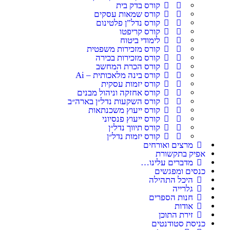
קורס בדק בית
קורס שמאות עסקים
קורס נדל”ן פלטינום
קורס קריפטו
לימודי ביטוח
קורס מזכירות משפטית
קורס מזכירות בכירה
קורס הכרת המחשב
קורס בינה מלאכותית – Ai
קורס יזמות עסקית
קורס אחזקה וניהול מבנים
קורס השקעות נדל״ן בארה״ב
קורס ייעוץ משכנתאות
קורס ייעוץ פנסיוני
קורס תיווך נדל״ן
קורס יזמות נדל״ן
מרצים ואורחים
אפיק בתקשורת
מדברים עלינו…
כנסים ומפגשים
היכל התהילה
גלרייה
חנות הספרים
אודות
זירת התוכן
כניסת סטודנטים