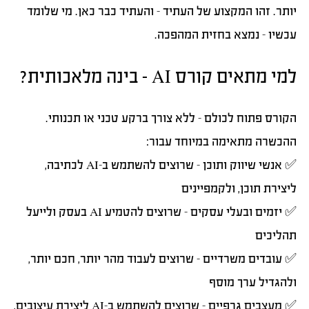
יותר. זהו המקצוע של העתיד – והעתיד כבר כאן. מי שלומד
עכשיו – נמצא בחזית המהפכה.
למי מתאים קורס AI – בינה מלאכותית?
הקורס פתוח לכולם – ללא צורך ברקע טכני או תכנותי.
ההכשרה מתאימה במיוחד עבור:
✅
אנשי שיווק ותוכן
– שרוצים להשתמש ב-AI לכתיבה,
ליצירת תוכן, ולקמפיינים
✅
יזמים ובעלי עסקים
– שרוצים להטמיע AI בעסק ולייעל
תהליכים
✅
עובדים משרדיים
– שרוצים לעבוד מהר יותר, חכם יותר,
ולהגדיל ערך מוסף
✅
מעצבים גרפיים
– שרוצים להשתמש ב-AI ליצירת עיצובים,