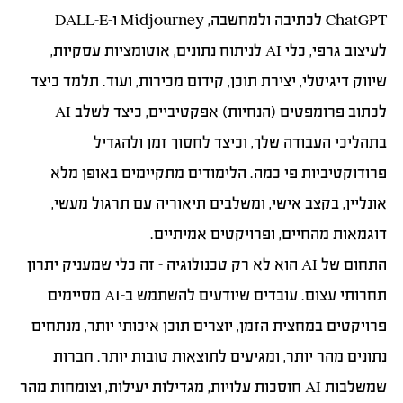
ChatGPT לכתיבה ולמחשבה, Midjourney ו-DALL-E
לעיצוב גרפי, כלי AI לניתוח נתונים, אוטומציות עסקיות,
שיווק דיגיטלי, יצירת תוכן, קידום מכירות, ועוד. תלמד כיצד
לכתוב פרומפטים (הנחיות) אפקטיביים, כיצד לשלב AI
בתהליכי העבודה שלך, וכיצד לחסוך זמן ולהגדיל
פרודוקטיביות פי כמה. הלימודים מתקיימים באופן מלא
אונליין, בקצב אישי, ומשלבים תיאוריה עם תרגול מעשי,
דוגמאות מהחיים, ופרויקטים אמיתיים.
התחום של AI הוא לא רק טכנולוגיה – זה כלי שמעניק יתרון
תחרותי עצום. עובדים שיודעים להשתמש ב-AI מסיימים
פרויקטים במחצית הזמן, יוצרים תוכן איכותי יותר, מנתחים
נתונים מהר יותר, ומגיעים לתוצאות טובות יותר. חברות
שמשלבות AI חוסכות עלויות, מגדילות יעילות, וצומחות מהר