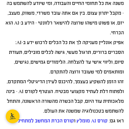
משנה את כל תחומי החיים והעבודה, ומי שיודע להשתמש בה
– מקבל יתרון עצום. בין אם אתה עובד משרדי, משווק, מעצב,
יזם, או פשוט מישהו שרוצה להישאר רלוונטי – הידע ב-AI הוא
הכרחי.
אפיק אונליין מעניקה לך את כל הכלים לרכוש ידע ב-AI:
הסברים ברורים, תרגול מעשי, גישה לכלים מובילים, תעודת
סיום, וליווי אישי עד להצלחה. הלימודים גמישים, נגישים,
ומותאמים למי שעובד ורוצה להתקדם.
זהו הזמן להשקיע בעצמך, להיכנס לעידן הדיגיטלי המתקדם,
ולפתוח דלת לעתיד מקצועי מבטיח. הצטרף לקורס AI – בינה
מלאכותית עוד היום, קבל הכשרה מהשורה הראשונה, והתחל
להשתמש בטכנולוגיה שמשנה את העולם.
ראו גם:
קורס AI מומלץ
ו
קורס הכרת המחשב למתחילים
.