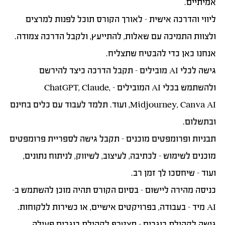
אמיתיים.
ליווי והדרכה אישית
– לאורך הקורס תוכל לפנות למרצים
ולצוות התמיכה עם שאלות, להתייעץ, ולקבל הדרכה צמודה.
אנחנו כאן כדי להבטיח שתצליח.
גישה לכלי AI מובילים
– תקבל הדרכה כיצד להירשם
ולהשתמש בכלי AI המובילים – ChatGPT, Claude,
Midjourney, Canva AI, ועוד. תלמד לעבוד עם כלים בחינם
ובתשלום.
תבניות ופרומפטים מוכנים
– תקבל גישה לספריית פרומפטים
מוכנים לשימוש – לכתיבה, לעיצוב, לשיווק, לניתוח נתונים,
ועוד – שיחסכו לך זמן רב.
כניסה מהירה ליישום
– בסיום הקורס תהיה מוכן להשתמש ב-
AI מיד – בעבודה, בפרויקטים אישיים, או כשירות ללקוחות.
גישה לקהילת בוגרים
– תצטרף לקהילת בוגרים פעילה