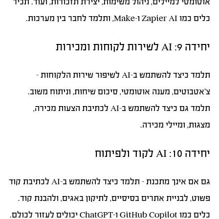
אוטומטי למיילים, ניהול משימות, יצירת תזכורות, ועוד. תכיר
כלים כמו Zapier AI ו-Make, ותלמד לחבר בין מערכות.
יחידה 9: AI לשירות לקוחות ומכירות
תלמד כיצד להשתמש ב-AI לשיפור שירות הלקוחות –
צ’אטבוטים, מענה אוטומטי, סיכום שיחות, וניתוח משוב.
תלמד גם כיצד להשתמש ב-AI לכתיבת הצעות מכירה,
מצגות, ומיילי מכירה.
יחידה 10: AI לקוד ולפיתוח
גם אם אינך מתכנת – תלמד כיצד להשתמש ב-AI לכתיבת קוד
פשוט, לבניית אתרים בסיסיים, לתיקון באגים, ולהבנת קוד.
כלים כמו GitHub Copilot ו-ChatGPT יכולים לעזור לכולם.