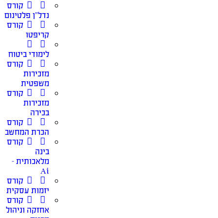
קורס
נדל”ן פלטינום
קורס
קריפטו
לימודי ביטוח
קורס
מזכירות
משפטית
קורס
מזכירות
בכירה
קורס
הכרת המחשב
קורס
בינה
מלאכותית –
Ai
קורס
יזמות עסקית
קורס
אחזקה וניהול