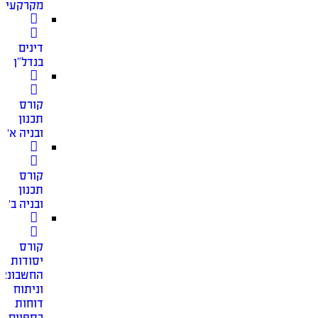
מקרקעין
דינים
בנדל”ן
קורס
תכנון
ובניה א׳
קורס
תכנון
ובניה ב׳
קורס
יסודות
החשבונאו
וניתוח
דוחות
כספיים