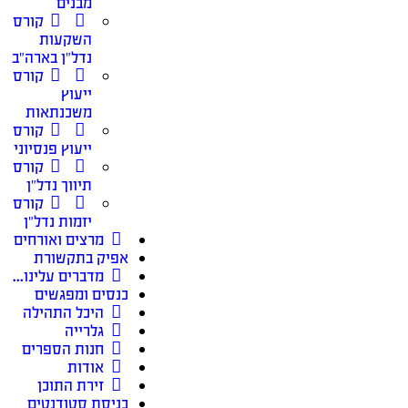
מבנים
קורס
השקעות
נדל״ן בארה״ב
קורס
ייעוץ
משכנתאות
קורס
ייעוץ פנסיוני
קורס
תיווך נדל״ן
קורס
יזמות נדל״ן
מרצים ואורחים
אפיק בתקשורת
מדברים עלינו…
כנסים ומפגשים
היכל התהילה
גלרייה
חנות הספרים
אודות
זירת התוכן
כניסת סטודנטים