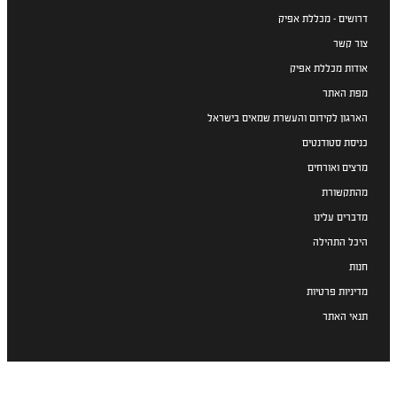
דרושים - מכללת אפיק
צור קשר
אודות מכללת אפיק
מפת האתר
הארגון לקידום והעשרת שמאים בישראל
כניסת סטודנטים
מרצים ואורחים
מהתקשורת
מדברים עלינו
היכל התהילה
חנות
מדיניות פרטיות
תנאי האתר