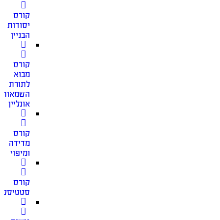
קורס
יסודות
הבניין
קורס
מבוא
לתורת
השמאות
אונליין
קורס
מדידה
ומיפוי
קורס
סטטיסטי