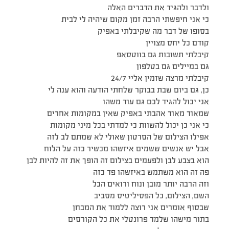
ולדבר ולהגיד את הדברים האלה
כי אני חיפשתי הרבה זמן מקום שיהיה לי לבית
בסופו של דבר מה שקיבלתי באפיק
קודם כל יחס מצויין
קיבלתי תשובות גם בווטסאפ
גם במיילים גם בטלפון
קיבלתי מרצה שזמין אליי 24/7
כן, גם ביום שבת בבוקר שלחתי הודעה והוא ענה לי
אני יכול להגיד לכם גם עוד משהו
שמאוד מאוד אהבתי באפיק שאין במקומות אחרים
כי אני כן יכול להשוות כי למדתי בכל מיני מקומות
אפילו הצילום של הסרטון שאולי לא שמתם לב לזה
אבל יש אנשים ששמים איזשהו מכשיר כזה על הלוח
הוא בצבע לבן ולפעמים בצילום זה הופך את זה להיות לבן
פה זה הוא משתמש באיזשהו פד כזה
וזה הרבה יותר מובן ונוח ורואים הכל
השם, הצילום, כל הפסיליטיס מסביב
שבסוף אומרים אני רוצה ללמוד את המבחן
בתור מישהו שלמד פרונטלי את כל הקורסים