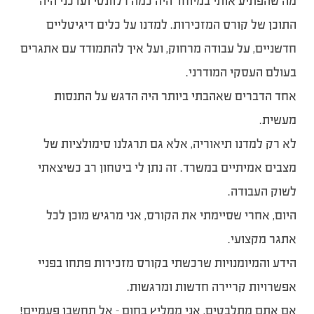
מה שהפתיע אותי במיוחד היה כמה רלוונטי ועדכני היה
התוכן של קורס המזכירות. למדנו על כלים דיגיטליים
חדשניים, על עבודה מרחוק, ועל איך להתמודד עם אתגרים
בעולם העסקי המודרני.
אחד הדברים שאהבתי ביותר היה הדגש על התנסות
מעשית.
לא רק למדנו תיאוריה, אלא גם תרגלנו סימולציות של
מצבים אמיתיים במשרד. זה נתן לי ביטחון רב כשיצאתי
לשוק העבודה.
היום, אחרי שסיימתי את הקורס, אני מרגיש מוכן לכל
אתגר מקצועי.
הידע והמיומנויות שרכשתי בקורס מזכירות פתחו בפניי
אפשרויות קריירה חדשות ומרגשות.
אם אתם מתלבטים, אני ממליץ בחום – אל תחשבו פעמיים!