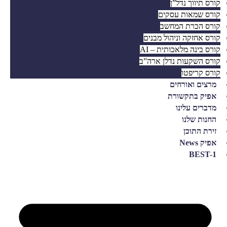
קורס תיווך נדל”ן
קורס שמאות עסקים
קורס הכרת המחשב
קורס אחזקה וניהול מבנים
קורס בינה מלאכותית – AI
קורס השקעות נדלן ארה”ב
קורס קריפטו
מרצים ואורחים
אפיק בתקשורת
מדברים עלינו
החנות שלנו
זירת התוכן
אפיק News
BEST-1