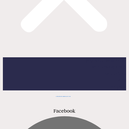
לימודי שמאות מקרקעין
לימודי שמאות רכוש
היכל התהילה
גלרייה
אפיק ג’ובס
מרכז ייעוץ והרשמה 1-700-700-741
Facebook