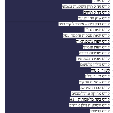
קורס מט”ח
קורס ניהול תיק השקעות עצמאי
קורס ניהול תיקים
קורס שוק ההון לנוער
קורס בדק בית – איתור ליקויי בניה
קורס יזמות נדל”ן
קורס יזמות עסקית והקמת עסק
קורס ייעוץ משכנתאות
קורס ייעוץ פנסיוני
קורס מזכירות בכירה
קורס מזכירה משפטית
קורס נדל”ן פלטינום
לימודי ביטוח
קורס תיווך נדל”ן
קורס שמאות עסקים
קורס הכרת המחשב
קורס אחזקה וניהול מבנים
קורס בינה מלאכותית – AI
קורס השקעות נדלן ארה”ב
קורס קריפטו