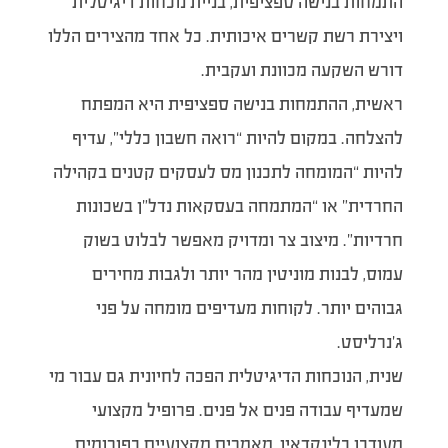
התמחות בנישה ספציפית, בניית נוכחות דיגיטלית
ויצירת רשת קשרים איכותית. כל אחד מהצירים הללו
דורש השקעה מכוונת ועקבית.
ראשית, ההתמחות בנישה ספציפית היא המפתח
להצלחה. במקום להיות “רואה חשבון כללי”, עדיף
להיות “המומחה לתכנון מס לעסקים קטנים בקהילה
החרדית” או “המתמחה בעסקאות נדל”ן בשכונות
חרדיות”. מיצוב צר ומדויק מאפשר לבלוט בשוק
עמוס, לבנות מוניטין מהר יותר ולגבות מחירים
גבוהים יותר. לקוחות מעדיפים מומחה על פני
ג’נרליסט.
שנית, הנוכחות הדיגיטלית הפכה לחיונית גם עבור מי
שמעדיף עבודה פנים אל פנים. פרופיל מקצועי
מעודכן בלינקדאין, מאמרים מקצועיים בפורומים