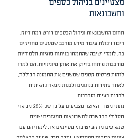
מצטיינים בניהול כספים
וחשבונאות
תחום החשבונאות וניהול הכספים דורש רמת דיוק,
ריכוז ויכולת עיבוד מידע מורכב שמעטים מחזיקים
בה. לומדי ישיבה שהתמחו בניתוח סוגיות תלמודיות
מורכבות פיתחו בדיוק את אותן מיומנויות. הם למדו
לזהות פרטים קטנים שמשנים את התמונה הכוללת,
לאתר סתירות בנתונים ולבנות מסגרת הגיונית
להבנת בעיות מורכבות.
נתוני משרד האוצר מצביעים על כך שכ-28% מבוגרי
מסלולי ההכשרה לחשבונאות ממגזרים שונים
שמגיעים מרקע ישיבתי מסיימים את לימודיהם עם
ציונים גבוהים מהממוצע. יתרה מכך, שיעור ההצלחה