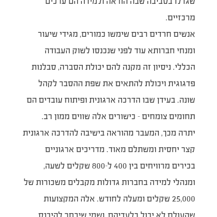
שגדלו בסביבה שבה הוראה ולמידה הם ערכים
מרכזיים.
אנשים חרדים רבים שימשו כמורים, מגידי שיעור
ומנחי חברותא עוד לפני שנכנסו לשוק העבודה
הכללי. ניסיון זה מקנה להם יכולת הסברה, סבלנות
פדגוגית ויכולת להתאים את שפת ההסבר לקהל
שונה. בעידן שבו הדרכה ארגונית ופיתוח עובדים הם
תחומים צומחים – כישורים אלה שווים ממון רב.
יתרה מכך, המעבר מהוראה בישיבה להדרכה ארגונית
קצר יחסית ומשתלם מאוד. מדריכים ארגוניים
בכירים מרוויחים בין 400 ל-800 שקלים לשעה,
ומנהלי למידה בחברות גדולות מקבלים משכורות של
25,000 שקלים ומעלה לחודש. אלה המקצועות
שהעולם לא יכול בלעדיהם, ושמי שיבחר להיכנס