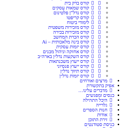
קורס בדק בית
קורס שמאות עסקים
קורס נדל”ן פלטינום
קורס קריפטו
לימודי ביטוח
קורס מזכירות משפטית
קורס מזכירות בכירה
קורס הכרת המחשב
קורס בינה מלאכותית – Ai
קורס יזמות עסקית
קורס אחזקה וניהול מבנים
קורס השקעות נדל״ן בארה״ב
קורס ייעוץ משכנתאות
קורס ייעוץ פנסיוני
קורס תיווך נדל״ן
קורס יזמות נדל״ן
מרצים ואורחים
אפיק בתקשורת
מדברים עלינו…
כנסים ומפגשים
היכל התהילה
גלרייה
חנות הספרים
אודות
זירת התוכן
כניסת סטודנטים