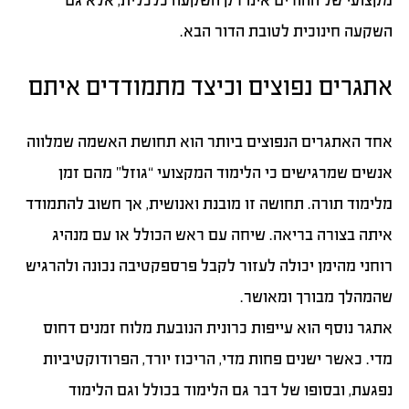
מקצועי של ההורים אינו רק השקעה כלכלית, אלא גם
השקעה חינוכית לטובת הדור הבא.
אתגרים נפוצים וכיצד מתמודדים איתם
אחד האתגרים הנפוצים ביותר הוא תחושת האשמה שמלווה
אנשים שמרגישים כי הלימוד המקצועי “גוזל” מהם זמן
מלימוד תורה. תחושה זו מובנת ואנושית, אך חשוב להתמודד
איתה בצורה בריאה. שיחה עם ראש הכולל או עם מנהיג
רוחני מהימן יכולה לעזור לקבל פרספקטיבה נכונה ולהרגיש
שהמהלך מבורך ומאושר.
אתגר נוסף הוא עייפות כרונית הנובעת מלוח זמנים דחוס
מדי. כאשר ישנים פחות מדי, הריכוז יורד, הפרודוקטיביות
נפגעת, ובסופו של דבר גם הלימוד בכולל וגם הלימוד