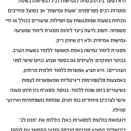
היא הפער בין ההבטחה לגמישות לבין המציאות בשטח.
מוסדות רבים מפרסמים “שעות גמישות” אך בפועל מחייבים
נוכחות בשעות שמתנגשות עם תפילות, שיעורים בכולל או חיי
משפחה. חשוב לדעת כיצד לזהות מסגרת לימוד שמציעה
גמישות אמיתית, ולא רק שיווק ריק.
מסגרת לימוד גמישה באמת תאפשר ללמוד בשעות הערב,
בבוקר המוקדם, ולעיתים גם בסופי שבוע (ביום שישי לפני
הצהריים). היא תציע אפשרות ללמוד חלקית מרחוק,
באמצעות פלטפורמות דיגיטליות שמאפשרות לצפות
בשיעורים בזמן שנוח ללומד. בנוסף, מסגרת כזו תיתן מענה
אישי לצרכים מיוחדים כמו חגים, שמחות משפחתיות ואירועי
קהילה.
דוגמאות בולטות למסגרות כאלו כוללות את “מכון לב”
בירושלים, המציע תוכניות הנדסה ומדעי המחשב עם לוחות