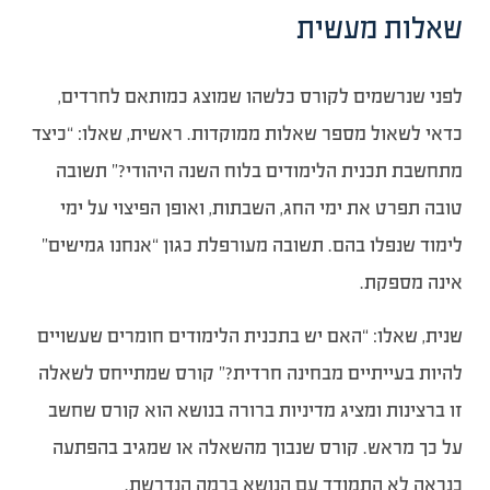
שאלות מעשית
לפני שנרשמים לקורס כלשהו שמוצג כמותאם לחרדים,
כדאי לשאול מספר שאלות ממוקדות. ראשית, שאלו: “כיצד
מתחשבת תכנית הלימודים בלוח השנה היהודי?” תשובה
טובה תפרט את ימי החג, השבתות, ואופן הפיצוי על ימי
לימוד שנפלו בהם. תשובה מעורפלת כגון “אנחנו גמישים”
אינה מספקת.
שנית, שאלו: “האם יש בתכנית הלימודים חומרים שעשויים
להיות בעייתיים מבחינה חרדית?” קורס שמתייחס לשאלה
זו ברצינות ומציג מדיניות ברורה בנושא הוא קורס שחשב
על כך מראש. קורס שנבוך מהשאלה או שמגיב בהפתעה
כנראה לא התמודד עם הנושא ברמה הנדרשת.