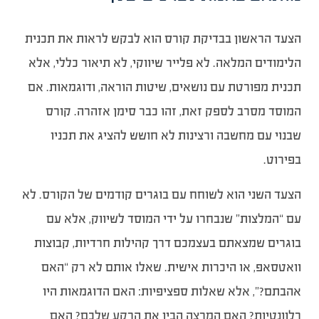
הצעד הראשון בבדיקת קורס הוא לבקש לראות את תכנית
הלימודים המלאה. לא פלייר שיווקי, לא תיאור כללי, אלא
תכנית מפורטת עם נושאים, שיטות הוראה, ודוגמאות. אם
המוסד מסרב לספק זאת, זהו כבר סימן אזהרה. קורס
שבנוי עם מחשבה ורצינות לא חושש להציג את תכניו
בפירוט.
הצעד השני הוא לשוחח עם בוגרים קודמים של הקורס. לא
עם “המלצות” שנבחרו על ידי המוסד לשיווק, אלא עם
בוגרים שמצאתם בעצמכם דרך קהילות חרדיות, קבוצות
וואטסאפ, או היכרות אישית. שאלו אותם לא רק “האם
אהבתם?”, אלא שאלות ספציפיות: האם הדוגמאות היו
רלוונטיות? האם המרצה הבין את הרקע שלכם? האם