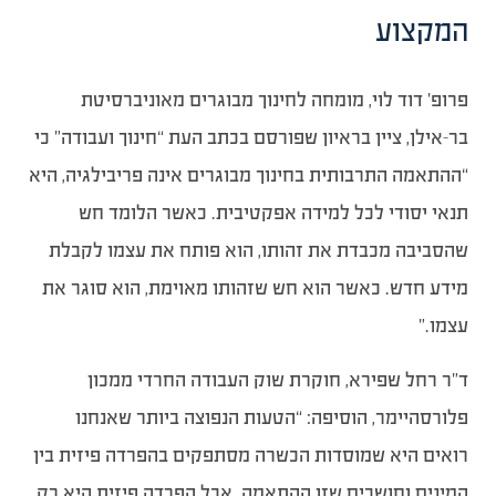
המקצוע
פרופ’ דוד לוי, מומחה לחינוך מבוגרים מאוניברסיטת
בר-אילן, ציין בראיון שפורסם בכתב העת “חינוך ועבודה” כי
“ההתאמה התרבותית בחינוך מבוגרים אינה פריבילגיה, היא
תנאי יסודי לכל למידה אפקטיבית. כאשר הלומד חש
שהסביבה מכבדת את זהותו, הוא פותח את עצמו לקבלת
מידע חדש. כאשר הוא חש שזהותו מאוימת, הוא סוגר את
עצמו.”
ד”ר רחל שפירא, חוקרת שוק העבודה החרדי ממכון
פלורסהיימר, הוסיפה: “הטעות הנפוצה ביותר שאנחנו
רואים היא שמוסדות הכשרה מסתפקים בהפרדה פיזית בין
המינים וחושבים שזו ההתאמה. אבל הפרדה פיזית היא רק