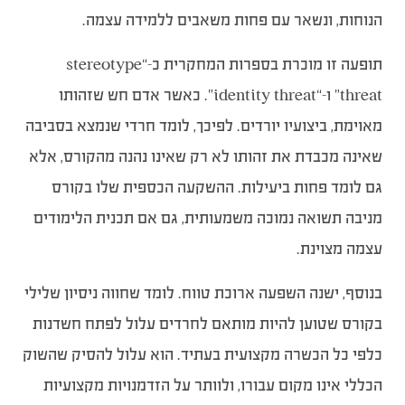
הנוחות, ונשאר עם פחות משאבים ללמידה עצמה.
תופעה זו מוכרת בספרות המחקרית כ-“stereotype
threat” ו-“identity threat”. כאשר אדם חש שזהותו
מאוימת, ביצועיו יורדים. לפיכך, לומד חרדי שנמצא בסביבה
שאינה מכבדת את זהותו לא רק שאינו נהנה מהקורס, אלא
גם לומד פחות ביעילות. ההשקעה הכספית שלו בקורס
מניבה תשואה נמוכה משמעותית, גם אם תכנית הלימודים
עצמה מצוינת.
בנוסף, ישנה השפעה ארוכת טווח. לומד שחווה ניסיון שלילי
בקורס שטוען להיות מותאם לחרדים עלול לפתח חשדנות
כלפי כל הכשרה מקצועית בעתיד. הוא עלול להסיק שהשוק
הכללי אינו מקום עבורו, ולוותר על הזדמנויות מקצועיות