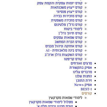
קורס יזמות עסקית והקמת עסק
קורס ייעוץ משכנתאות
קורס ייעוץ פנסיוני
קורס מזכירות בכירה
קורס מזכירה משפטית
קורס נדל”ן פלטינום
לימודי ביטוח
קורס תיווך נדל”ן
קורס שמאות עסקים
קורס הכרת המחשב
קורס אחזקה וניהול מבנים
קורס בינה מלאכותית – AI
קורס השקעות נדלן ארה”ב
קורס קריפטו
מרצים ואורחים
אפיק בתקשורת
מדברים עלינו
החנות שלנו
זירת התוכן
אפיק News
BEST-1
קורסים
לימודי שמאות מקרקעין
מסלול לימודי שמאות מקרקעין
קורס תכנון ובנייה חלק א’