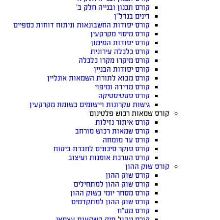
קורס תכנון ובנייה חלק ב’
דינים בנדל”ן
קורס יסודות החשבונאות וניתוח דוחות כספיים
קורס מיסוי מקרקעין
קורס יסודות המימון
קורס כלכלה עירונית
קורס מיקרו מקרו כלכלה
קורס יסודות הבניין
קורס מבוא לתורת השמאות אונליין
קורס מדידה ומיפוי
קורס סטטיסטיקה
גישות עקרונות ויישומים בשומת מקרקעין
קורס שמאות רכוש פלטינום
קורס איתור נזילות
קורס שמאות רכוש מורחב
קורס עד מומחה
קורס סוקר סיכונים לחברת ביטוח
קורס הערכת אומנות ועיצוב
קורס שוק ההון
קורס שוק ההון
קורס שוק ההון למתחילים
קורס מסחר יומי בשוק ההון
קורס שוק ההון למתקדמים
קורס מט”ח
קורס ניהול תיק השקעות עצמאי