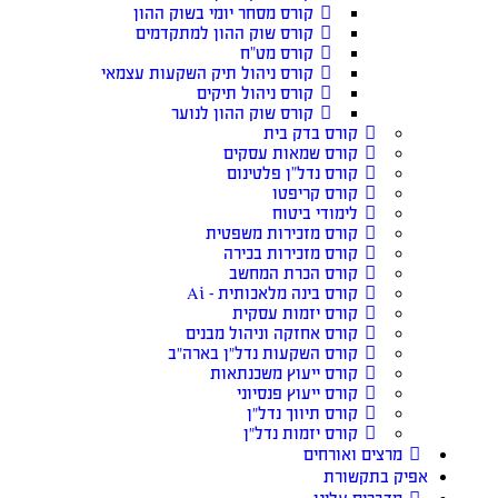
קורס מסחר יומי בשוק ההון
קורס שוק ההון למתקדמים
קורס מט”ח
קורס ניהול תיק השקעות עצמאי
קורס ניהול תיקים
קורס שוק ההון לנוער
קורס בדק בית
קורס שמאות עסקים
קורס נדל”ן פלטינום
קורס קריפטו
לימודי ביטוח
קורס מזכירות משפטית
קורס מזכירות בכירה
קורס הכרת המחשב
קורס בינה מלאכותית – Ai
קורס יזמות עסקית
קורס אחזקה וניהול מבנים
קורס השקעות נדל״ן בארה״ב
קורס ייעוץ משכנתאות
קורס ייעוץ פנסיוני
קורס תיווך נדל״ן
קורס יזמות נדל״ן
מרצים ואורחים
אפיק בתקשורת