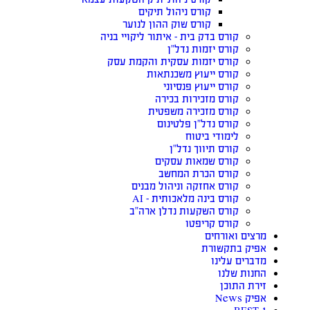
קורס ניהול תיקים
קורס שוק ההון לנוער
קורס בדק בית – איתור ליקויי בניה
קורס יזמות נדל”ן
קורס יזמות עסקית והקמת עסק
קורס ייעוץ משכנתאות
קורס ייעוץ פנסיוני
קורס מזכירות בכירה
קורס מזכירה משפטית
קורס נדל”ן פלטינום
לימודי ביטוח
קורס תיווך נדל”ן
קורס שמאות עסקים
קורס הכרת המחשב
קורס אחזקה וניהול מבנים
קורס בינה מלאכותית – AI
קורס השקעות נדלן ארה”ב
קורס קריפטו
מרצים ואורחים
אפיק בתקשורת
מדברים עלינו
החנות שלנו
זירת התוכן
אפיק News