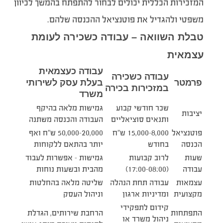
המזכירות הכללית יכולים לבחור להתפתח בהמשך לכיוון
משפטי ולהגדיל את פוטנציאל ההכנסה שלהם.
טבלת השוואה – עבודה כשכירה לעומת
עצמאית
עבודה כעצמאית
עבודה כשכירה
פרמטר
בעלת עסק לשירותי
במזכירות בכירה
משרד
שכר חודשי קבוע
גמישות מלאה בהיקף
יציבות
ותנאים סוציאליים
העבודה והכנסה משתנה
פוטנציאל
8,000–15,000 ש”ח
20,000–50,000 ש”ח ואף
הכנסה
בחודש
יותר בהתאם ללקוחות
שעות
לרוב קבועות
גמישות – אפשרות לעבוד
עבודה
(08:00–17:00)
מהבית ובשעות נוחות
עצמאות
עבודה תחת הנהלה
שליטה מלאה בהחלטות
מקצועית
ומדיניות ארגון
וניהול העסק
קידום לתפקידי
התפתחות
הרחבת שירותים, הגדלת
ניהול משרד או