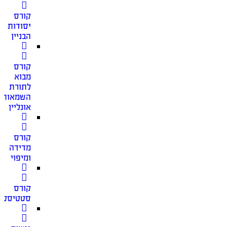
קורס
יסודות
הבניין
קורס
מבוא
לתורת
השמאות
אונליין
קורס
מדידה
ומיפוי
קורס
סטטיסטי