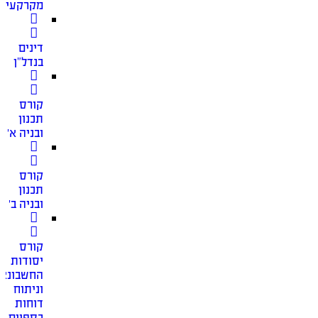
מקרקעין
דינים
בנדל”ן
קורס
תכנון
ובניה א׳
קורס
תכנון
ובניה ב׳
קורס
יסודות
החשבונאו
וניתוח
דוחות
כספיים