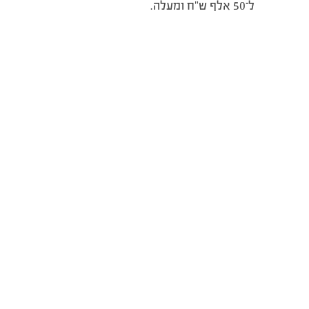
ל־50 אלף ש”ח ומעלה.