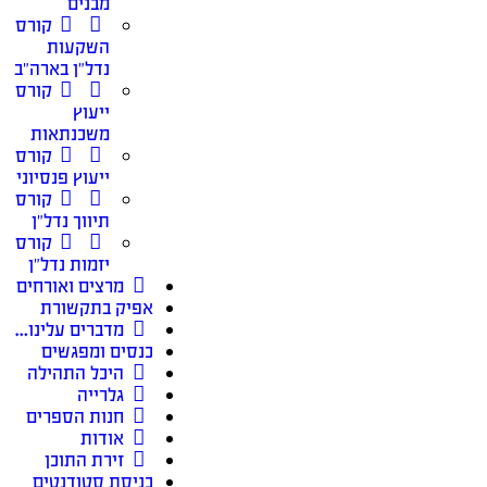
מבנים
קורס
השקעות
נדל״ן בארה״ב
קורס
ייעוץ
משכנתאות
קורס
ייעוץ פנסיוני
קורס
תיווך נדל״ן
קורס
יזמות נדל״ן
מרצים ואורחים
אפיק בתקשורת
מדברים עלינו…
כנסים ומפגשים
היכל התהילה
גלרייה
חנות הספרים
אודות
זירת התוכן
כניסת סטודנטים