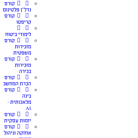
קורס
נדל”ן פלטינום
קורס
קריפטו
לימודי ביטוח
קורס
מזכירות
משפטית
קורס
מזכירות
בכירה
קורס
הכרת המחשב
קורס
בינה
מלאכותית –
Ai
קורס
יזמות עסקית
קורס
אחזקה וניהול