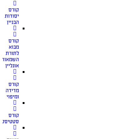
קורס
יסודות
הבניין
קורס
מבוא
לתורת
השמאות
אונליין
קורס
מדידה
ומיפוי
קורס
סטטיסטי