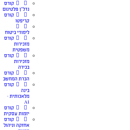
קורס
נדל”ן פלטינום
קורס
קריפטו
לימודי ביטוח
קורס
מזכירות
משפטית
קורס
מזכירות
בכירה
קורס
הכרת המחשב
קורס
בינה
מלאכותית –
Ai
קורס
יזמות עסקית
קורס
אחזקה וניהול