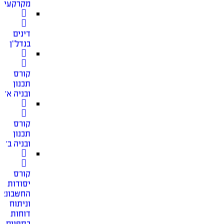
מקרקעין
דינים
בנדל”ן
קורס
תכנון
ובניה א׳
קורס
תכנון
ובניה ב׳
קורס
יסודות
החשבונאו
וניתוח
דוחות
כספיים