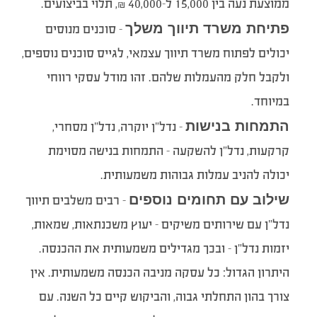
ממוצעת נעה בין 15,000 ל-40,000 ₪, תלוי בביצועים.
פתיחת משרד תיווך משלך
– סוכנים מנוסים
יכולים לפתוח משרד תיווך עצמאי, לגייס סוכנים נוספים,
ולקבל חלק מהעמלות שלהם. זהו מודל עסקי רווחי
במיוחד.
התמחות בנישות
– נדל”ן יוקרה, נדל”ן מסחרי,
קרקעות, נדל”ן להשקעה – התמחות בנישה מסוימת
יכולה להניב עמלות גבוהות משמעותית.
שילוב עם תחומים נוספים
– רבים משלבים תיווך
נדל”ן עם שירותים משיקים – יעוץ משכנתאות, שמאות,
יזמות נדל”ן – ובכך מגדילים משמעותית את ההכנסה.
היתרון הגדול: כל עסקה מניבה הכנסה משמעותית. אין
צורך בהון התחלתי גבוה, והביקוש קיים כל השנה. עם