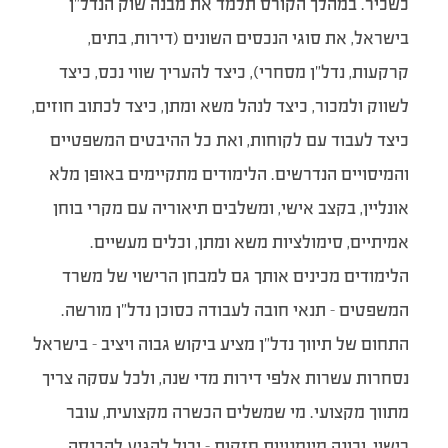
כשכיר. במהלך הקורס תלמד את מבנה שוק הנדל”ן
בישראל, את סוגי הנכסים השונים (דירות, בתים,
קרקעות, נדל”ן מסחרי), כיצד להעריך שווי נכס, כיצד
לשווק ולמכור, כיצד לנהל משא ומתן, כיצד לכתוב חוזים,
כיצד לעבוד עם לקוחות, ואת כל ההיבטים המשפטיים
והמיסויים הנדרשים. הלימודים מתקיימים באופן מלא
אונליין, בקצב אישי, ומשלבים תיאוריה עם מקרי בוחן
אמיתיים, סימולציות משא ומתן, וכלים מעשיים.
הלימודים מכינים אותך גם למבחן הרישוי של משרד
המשפטים – תנאי חובה לעבודה כסוכן נדל”ן מורשה.
התחום של תיווך נדל”ן מציע ביקוש גבוה ויציב – בישראל
נסחרות עשרות אלפי דירות מדי שנה, ולכל עסקה צריך
מתווך מקצועי. מי שמשלים הכשרה מקצועית, עובר
רישוי, ובונה מיומנויות חזקות – יכול להגיע להכנסה