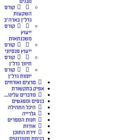
מבנים
קורס
השקעות
נדל״ן בארה״ב
קורס
ייעוץ
משכנתאות
קורס
ייעוץ פנסיוני
קורס
תיווך נדל״ן
קורס
יזמות נדל״ן
מרצים ואורחים
אפיק בתקשורת
מדברים עלינו…
כנסים ומפגשים
היכל התהילה
גלרייה
חנות הספרים
אודות
זירת התוכן
כניסת סטודנטים