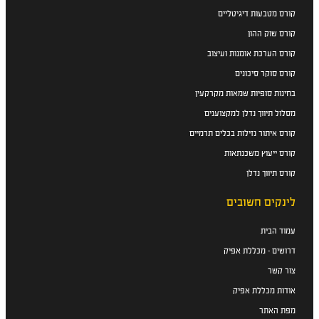
קורס מטבעות דיגיטליים
קורס שוק ההון
קורס הערכת אומנות ועיצוב
קורס סוקר סיכונים
בחינות סופיות שמאות מקרקעין
מסלול תיווך נדלן למקצוענים
קורס איתור נזילות בכלים תרמיים
קורס ייעוץ משכנתאות
קורס תיווך נדלן
לינקים חשובים
עמוד הבית
דרושים - מכללת אפיק
צור קשר
אודות מכללת אפיק
מפת האתר