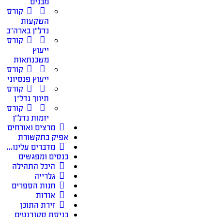
מבנים
קורס
השקעות
נדל״ן בארה״ב
קורס
ייעוץ
משכנתאות
קורס
ייעוץ פנסיוני
קורס
תיווך נדל״ן
קורס
יזמות נדל״ן
מרצים ואורחים
אפיק בתקשורת
מדברים עלינו…
כנסים ומפגשים
היכל התהילה
גלרייה
חנות הספרים
אודות
זירת התוכן
כניסת סטודנטים