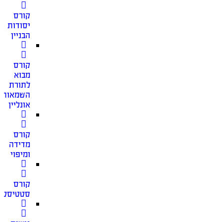
קורס
יסודות
הבניין
קורס
מבוא
לתורת
השמאות
אונליין
קורס
מדידה
ומיפוי
קורס
סטטיסטי