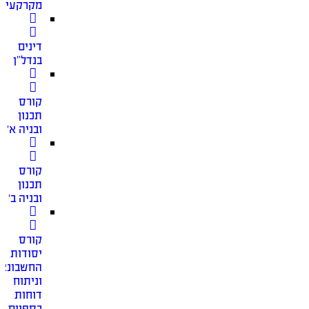
מקרקעין
דינים
בנדל”ן
קורס
תכנון
ובניה א׳
קורס
תכנון
ובניה ב׳
קורס
יסודות
החשבונאו
וניתוח
דוחות
כספיים