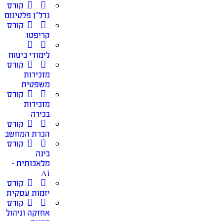
קורס
נדל”ן פלטינום
קורס
קריפטו
לימודי ביטוח
קורס
מזכירות
משפטית
קורס
מזכירות
בכירה
קורס
הכרת המחשב
קורס
בינה
מלאכותית –
Ai
קורס
יזמות עסקית
קורס
אחזקה וניהול