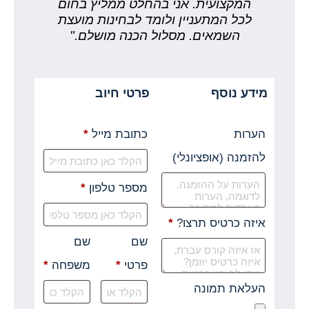
המקצועית. אני בהחלט ממליץ בחום
לכל המתעניין ולומד לבחינות מועצת
השמאים. מסלול הכנה מושלם."
מידע נוסף
פרטי חיוב‫
הערות
כתובת מייל
*
להזמנה
(אופציונלי)
מספר טלפון
*
איזה כרטיס תרצו?
*
שם
שם
פרטי
*
משפחה
*
העלאת תמונה