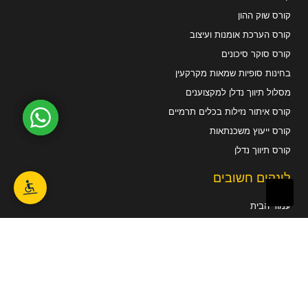
קורס שוק ההון
קורס הערכת אומנות ועיצוב
קורס סוקר סיכונים
בחינות סופיות שמאות מקרקעין
מסלול תיווך נדלן למקצוענים
קורס איתור נזילות בכלים תרמיים
קורס ייעוץ משכנתאות
קורס תיווך נדלן
לינקים חשובים
עמוד הבית
דרושים - מכללת אפיק
צור קשר
אודות מכללת אפיק
מפת האתר
הארגון לקידום והעשרת שמאים בישראל