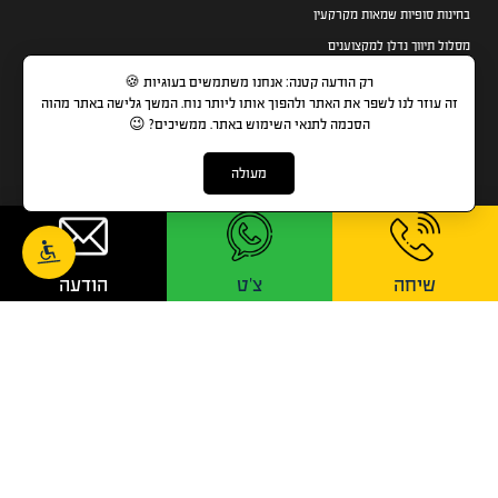
בחינות סופיות שמאות מקרקעין
מסלול תיווך נדלן למקצוענים
קורס איתור נזילות בכלים תרמיים
רק הודעה קטנה: אנחנו משתמשים בעוגיות 🍪
זה עוזר לנו לשפר את האתר ולהפוך אותו ליותר נוח. המשך גלישה באתר מהוה
קורס ייעוץ משכנתאות
הסכמה לתנאי השימוש באתר. ממשיכים? 😉
קורס תיווך נדלן
מעולה
לינקים חשובים
עמוד הבית
דרושים - מכללת אפיק
שיחה
צ'ט
הודעה
צור קשר
אודות מכללת אפיק
מפת האתר
הארגון לקידום והעשרת שמאים בישראל
כניסת סטודנטים
מרצים ואורחים
מהתקשורת