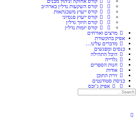
קורס אחזקה וניהול מבנים
קורס השקעות נדל״ן בארה״ב
קורס ייעוץ משכנתאות
קורס ייעוץ פנסיוני
קורס תיווך נדל״ן
קורס יזמות נדל״ן
מרצים ואורחים
אפיק בתקשורת
מדברים עלינו…
כנסים ומפגשים
היכל התהילה
גלרייה
חנות הספרים
אודות
זירת התוכן
כניסת סטודנטים
אפיק ג’ובס