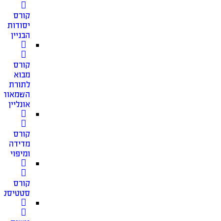
קורס
יסודות
הבניין
קורס
מבוא
לתורת
השמאות
אונליין
קורס
מדידה
ומיפוי
קורס
סטטיסטי