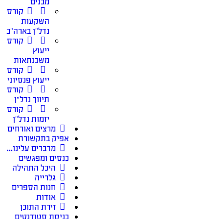
מבנים
קורס
השקעות
נדל״ן בארה״ב
קורס
ייעוץ
משכנתאות
קורס
ייעוץ פנסיוני
קורס
תיווך נדל״ן
קורס
יזמות נדל״ן
מרצים ואורחים
אפיק בתקשורת
מדברים עלינו…
כנסים ומפגשים
היכל התהילה
גלרייה
חנות הספרים
אודות
זירת התוכן
כניסת סטודנטים