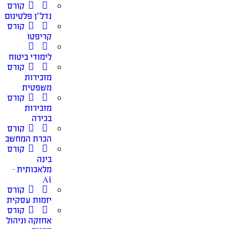
קורס
נדל”ן פלטינום
קורס
קריפטו
לימודי ביטוח
קורס
מזכירות
משפטית
קורס
מזכירות
בכירה
קורס
הכרת המחשב
קורס
בינה
מלאכותית –
Ai
קורס
יזמות עסקית
קורס
אחזקה וניהול