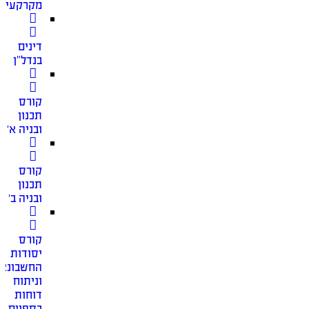
מקרקעין
דינים
בנדל”ן
קורס
תכנון
ובניה א׳
קורס
תכנון
ובניה ב׳
קורס
יסודות
החשבונאו
וניתוח
דוחות
כספיים