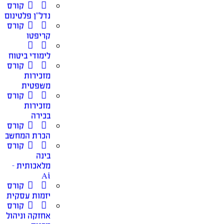
קורס
נדל”ן פלטינום
קורס
קריפטו
לימודי ביטוח
קורס
מזכירות
משפטית
קורס
מזכירות
בכירה
קורס
הכרת המחשב
קורס
בינה
מלאכותית –
Ai
קורס
יזמות עסקית
קורס
אחזקה וניהול