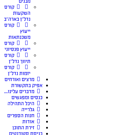
מבנים
קורס
השקעות
נדל״ן בארה״ב
קורס
ייעוץ
משכנתאות
קורס
ייעוץ פנסיוני
קורס
תיווך נדל״ן
קורס
יזמות נדל״ן
מרצים ואורחים
אפיק בתקשורת
מדברים עלינו…
כנסים ומפגשים
היכל התהילה
גלרייה
חנות הספרים
אודות
זירת התוכן
כניסת סטודנטים