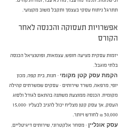
וכישלונות. תלמד מה עבד, מה לא עבד, ומה הלקחים.
תתרגל ניתוח עסקי בעצמך ותקבל משוב מקצועי.
אפשרויות תעסוקה והכנסה לאחר
הקורס
יזמות עסקית מציעה חופש, עצמאות, ופוטנציאל הכנסה
בלתי מוגבל.
הקמת עסק קטן מקומי
– חנות, בית קפה, מכון
יופי, מרפאה, משרד שירותים – עסקים שמשרתים קהילה
מקומית. הכנסה ממוצעת משתנה בהתאם לגודל ולסוג
העסק, אך עסק קטן מצליח יכול להניב לבעליו 15,000-
30,000 ₪ לחודש ויותר.
עסק אונליין
– מסחר אלקטרוני, שירותים דיגיטליים,