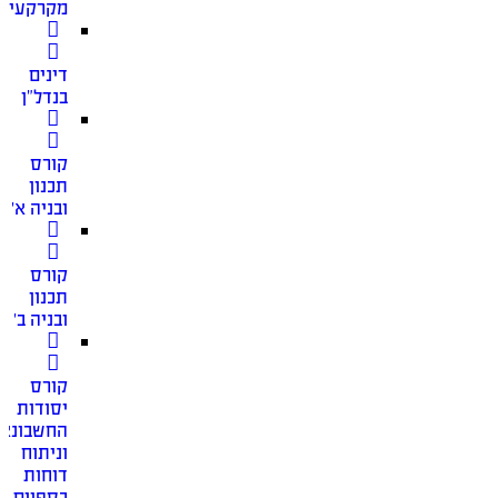
מקרקעין
דינים
בנדל”ן
קורס
תכנון
ובניה א׳
קורס
תכנון
ובניה ב׳
קורס
יסודות
החשבונאו
וניתוח
דוחות
כספיים