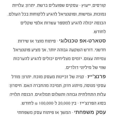
קורסים, ייעוץ – עסקים שפועלים ברשת. יתרון: עלויות
נמוכות, גמישות, ופוטנציאל להגיע ללקוחות בכל העולם.
הכנסה יכולה להגיע למספר עשרות אלפי שקלים
לחודש.
סטארט-אפ טכנולוגי
– פיתוח מוצר או שירות
חדשני. דורש השקעה גבוהה יותר, אך מציע פוטנציאל
צמיחה עצום. יזמים מצליחים יכולים להגיע להערכות
שווי של מיליוני דולרים.
פרנצ’ייז
– קניה של זכיינות מעסק מוכח. יתרון: מודל
עסקי מנוסה, מיתוג חזק, תמיכה מהחברה האם. חיסרון:
עלות התחלתית גבוהה ותשלום תמלוגים. הכנסה תלויה
בסוג הפרנצ’ייז – בין 20,000 ל-100,000 ₪ לחודש.
עסק משפחתי
– המשך או פיתוח עסק משפחתי