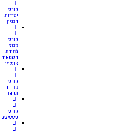
קורס
יסודות
הבניין
קורס
מבוא
לתורת
השמאות
אונליין
קורס
מדידה
ומיפוי
קורס
סטטיסטי