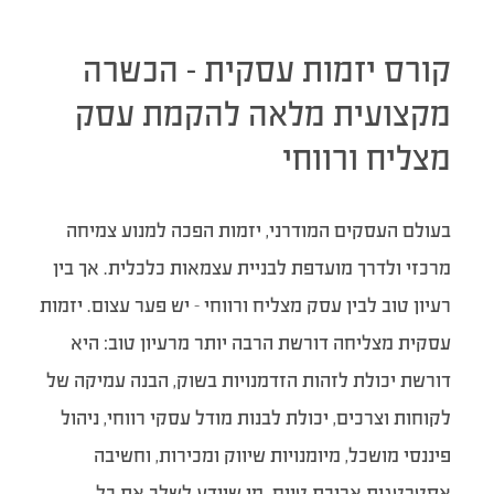
קורס יזמות עסקית – הכשרה
מקצועית מלאה להקמת עסק
מצליח ורווחי
בעולם העסקים המודרני, יזמות הפכה למנוע צמיחה
מרכזי ולדרך מועדפת לבניית עצמאות כלכלית. אך בין
רעיון טוב לבין עסק מצליח ורווחי – יש פער עצום. יזמות
עסקית מצליחה דורשת הרבה יותר מרעיון טוב: היא
דורשת יכולת לזהות הזדמנויות בשוק, הבנה עמיקה של
לקוחות וצרכים, יכולת לבנות מודל עסקי רווחי, ניהול
פיננסי מושכל, מיומנויות שיווק ומכירות, וחשיבה
אסטרטגית ארוכת טווח. מי שיודע לשלב את כל