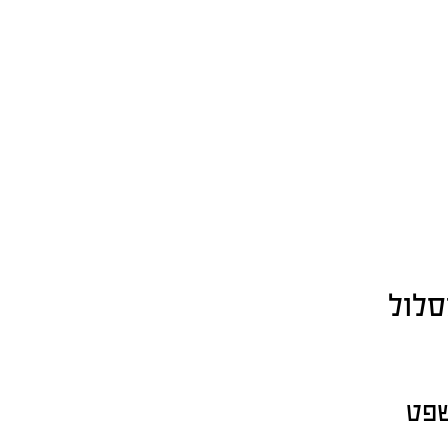
סלול
שפט