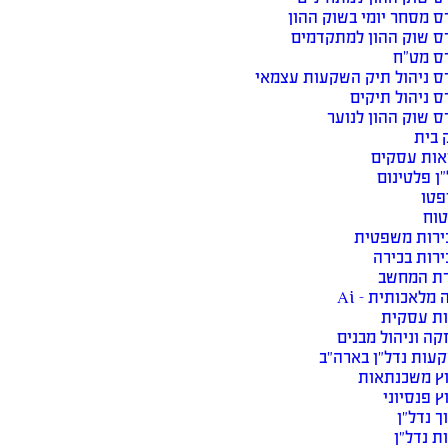
ס מסחר יומי בשוק ההון
ס שוק ההון למתקדמים
ס מט”ח
ס ניהול תיק השקעות עצמאי
ס ניהול תיקים
ס שוק ההון לנוער
 בית
אות עסקים
ן פלטינום
פטו
טוח
ירות משפטית
ירות בכירה
רת המחשב
 מלאכותית – Ai
ות עסקית
ה וניהול מבנים
עות נדל״ן בארה״ב
וץ משכנתאות
ץ פנסיוני
ך נדל״ן
ת נדל״ן