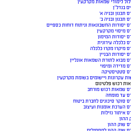
ול לימודי שמאות מקרקעין
ים בנדל”ן
ס תכנון ובניה א׳
ס תכנון ובניה ב׳
ס יסודות החשבונאות וניתוח דוחות כספיים
ס מיסוי מקרקעין
ס יסודות המימון
ס כלכלה עירונית
ס מיקרו מקרו כלכלה
ס יסודות הבניין
ס מבוא לתורת השמאות אונליין
ס מדידה ומיפוי
ס סטטיסטיקה
ות עקרונות ויישומים בשומת מקרקעין
ות רכוש פלטינום
ס שמאות רכוש מורחב
ס עד מומחה
ס סוקר סיכונים לחברת ביטוח
ס הערכת אומנות ועיצוב
ס איתור נזילות
 ההון
ס שוק ההון
ס שוק ההון למתחילים