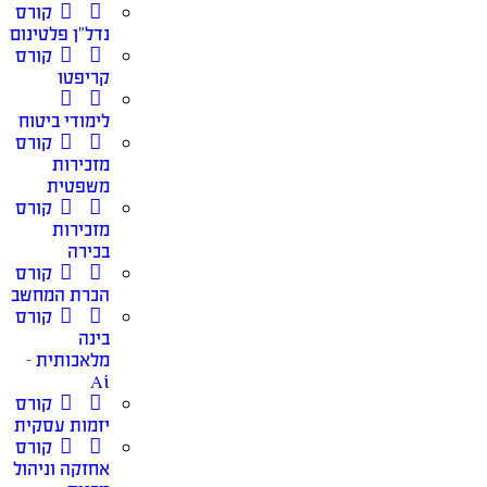
קורס
נדל”ן פלטינום
קורס
קריפטו
לימודי ביטוח
קורס
מזכירות
משפטית
קורס
מזכירות
בכירה
קורס
הכרת המחשב
קורס
בינה
מלאכותית –
Ai
קורס
יזמות עסקית
קורס
אחזקה וניהול