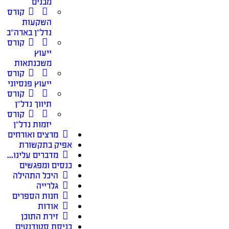
מבנים
קורס
השקעות
נדל״ן בארה״ב
קורס
ייעוץ
משכנתאות
קורס
ייעוץ פנסיוני
קורס
תיווך נדל״ן
קורס
יזמות נדל״ן
מרצים ואורחים
אפיק בתקשורת
מדברים עלינו…
כנסים ומפגשים
היכל התהילה
גלרייה
חנות הספרים
אודות
זירת התוכן
כניסת סטודנטים