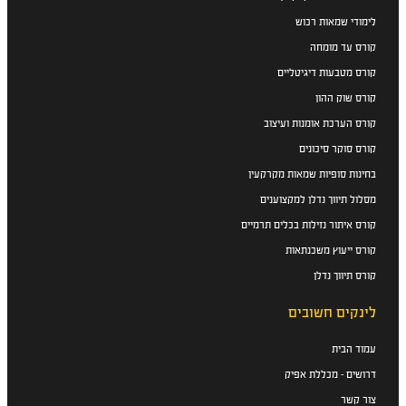
לימודי שמאות רכוש
קורס עד מומחה
קורס מטבעות דיגיטליים
קורס שוק ההון
קורס הערכת אומנות ועיצוב
קורס סוקר סיכונים
בחינות סופיות שמאות מקרקעין
מסלול תיווך נדלן למקצוענים
קורס איתור נזילות בכלים תרמיים
קורס ייעוץ משכנתאות
קורס תיווך נדלן
לינקים חשובים
עמוד הבית
דרושים - מכללת אפיק
צור קשר