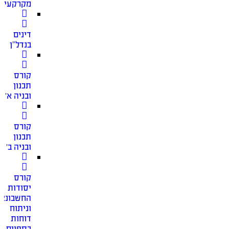
מקרקעין
דינים
בנדל”ן
קורס
תכנון
ובניה א׳
קורס
תכנון
ובניה ב׳
קורס
יסודות
החשבונאו
וניתוח
דוחות
כספיים