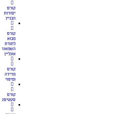
קורס
יסודות
הבניין
קורס
מבוא
לתורת
השמאות
אונליין
קורס
מדידה
ומיפוי
קורס
סטטיסטי