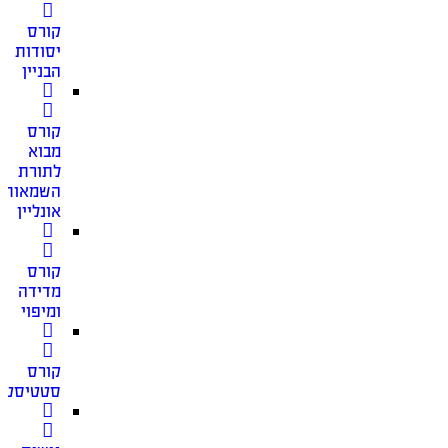
קורס
יסודות
הבניין
קורס
מבוא
לתורת
השמאות
אונליין
קורס
מדידה
ומיפוי
קורס
סטטיסטי