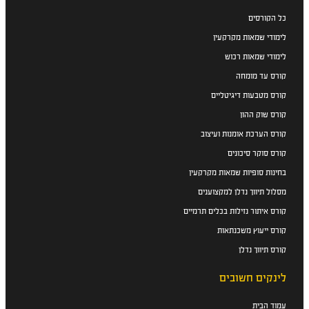
כל הקורסים
לימודי שמאות מקרקעין
לימודי שמאות רכוש
קורס עד מומחה
קורס מטבעות דיגיטליים
קורס שוק ההון
קורס הערכת אומנות ועיצוב
קורס סוקר סיכונים
בחינות סופיות שמאות מקרקעין
מסלול תיווך נדלן למקצוענים
קורס איתור נזילות בכלים תרמיים
קורס ייעוץ משכנתאות
קורס תיווך נדלן
לינקים חשובים
עמוד הבית