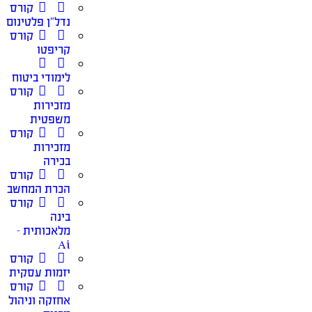
קורס
נדל”ן פלטינום
קורס
קריפטו
לימודי ביטוח
קורס
מזכירות
משפטית
קורס
מזכירות
בכירה
קורס
הכרת המחשב
קורס
בינה
מלאכותית –
Ai
קורס
יזמות עסקית
קורס
אחזקה וניהול