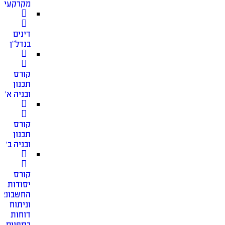
מקרקעין
דינים
בנדל”ן
קורס
תכנון
ובניה א׳
קורס
תכנון
ובניה ב׳
קורס
יסודות
החשבונאו
וניתוח
דוחות
כספיים