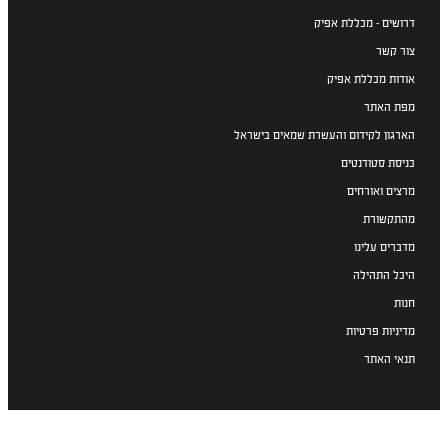
דרושים - מכללת אפיק
צור קשר
אודות מכללת אפיק
מפת האתר
הארגון לקידום והעשרת שמאים בישראל
כניסת סטודנטים
מרצים ואורחים
מהתקשורת
מדברים עלינו
היכל התהילה
חנות
מדיניות פרטיות
תנאי האתר