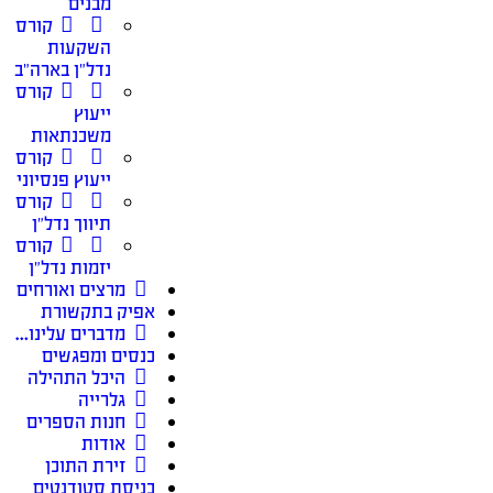
מבנים
קורס
השקעות
נדל״ן בארה״ב
קורס
ייעוץ
משכנתאות
קורס
ייעוץ פנסיוני
קורס
תיווך נדל״ן
קורס
יזמות נדל״ן
מרצים ואורחים
אפיק בתקשורת
מדברים עלינו…
כנסים ומפגשים
היכל התהילה
גלרייה
חנות הספרים
אודות
זירת התוכן
כניסת סטודנטים