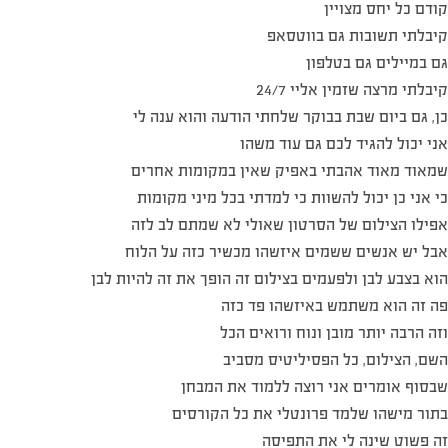
קודם כל יחס מצויין
קיבלתי תשובות גם בווטסאפ
גם במיילים גם בטלפון
קיבלתי מרצה שזמין אליי 24/7
כן, גם ביום שבת בבוקר שלחתי הודעה והוא ענה לי
אני יכול להגיד לכם גם עוד משהו
שמאוד מאוד אהבתי באפיק שאין במקומות אחרים
כי אני כן יכול להשוות כי למדתי בכל מיני מקומות
אפילו הצילום של הסרטון שאולי לא שמתם לב לזה
אבל יש אנשים ששמים איזשהו מכשיר כזה על הלוח
הוא בצבע לבן ולפעמים בצילום זה הופך את זה להיות לבן
פה זה הוא משתמש באיזשהו פד כזה
וזה הרבה יותר מובן ונוח ורואים הכל
השם, הצילום, כל הפסיליטיס מסביב
שבסוף אומרים אני רוצה ללמוד את המבחן
בתור מישהו שלמד פרונטלי את כל הקורסים
זה פשוט שינה לי את התפיסה