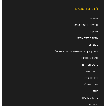
לינקים חשובים
עמוד הבית
דרושים - מכללת אפיק
צור קשר
אודות מכללת אפיק
מפת האתר
הארגון לקידום והעשרת שמאים בישראל
כניסת סטודנטים
מרצים ואורחים
מהתקשורת
מדברים עלינו
היכל התהילה
חנות
מדיניות פרטיות
תנאי האתר