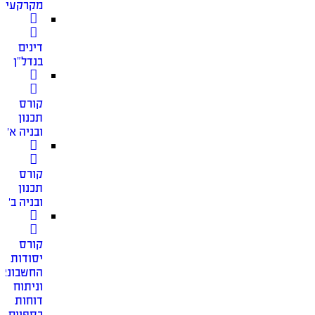
מקרקעין
דינים
בנדל”ן
קורס
תכנון
ובניה א׳
קורס
תכנון
ובניה ב׳
קורס
יסודות
החשבונאו
וניתוח
דוחות
כספיים