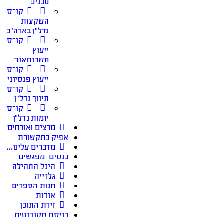
מבנים
קורס
השקעות
נדל״ן בארה״ב
קורס
ייעוץ
משכנתאות
קורס
ייעוץ פנסיוני
קורס
תיווך נדל״ן
קורס
יזמות נדל״ן
מרצים ואורחים
אפיק בתקשורת
מדברים עלינו…
כנסים ומפגשים
היכל התהילה
גלרייה
חנות הספרים
אודות
זירת התוכן
כניסת סטודנטים