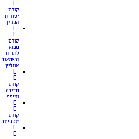
קורס
יסודות
הבניין
קורס
מבוא
לתורת
השמאות
אונליין
קורס
מדידה
ומיפוי
קורס
סטטיסטי