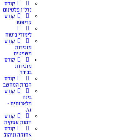
קורס
נדל”ן פלטינום
קורס
קריפטו
לימודי ביטוח
קורס
מזכירות
משפטית
קורס
מזכירות
בכירה
קורס
הכרת המחשב
קורס
בינה
מלאכותית –
Ai
קורס
יזמות עסקית
קורס
אחזקה וניהול