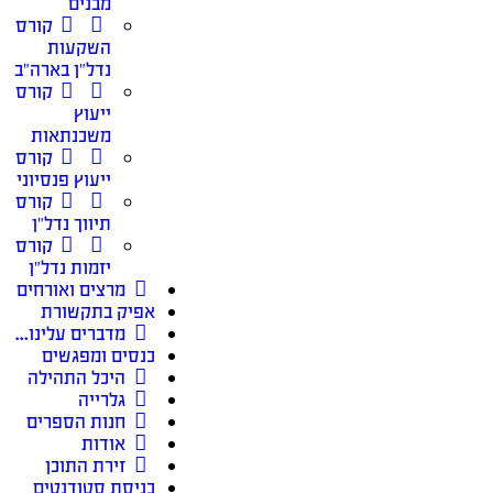
מבנים
קורס
השקעות
נדל״ן בארה״ב
קורס
ייעוץ
משכנתאות
קורס
ייעוץ פנסיוני
קורס
תיווך נדל״ן
קורס
יזמות נדל״ן
מרצים ואורחים
אפיק בתקשורת
מדברים עלינו…
כנסים ומפגשים
היכל התהילה
גלרייה
חנות הספרים
אודות
זירת התוכן
כניסת סטודנטים