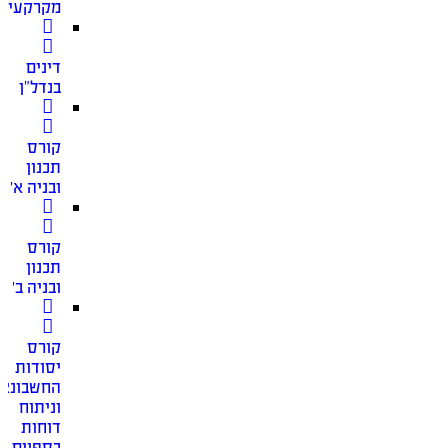
מקרקעין
דינים
בנדל”ן
קורס
תכנון
ובניה א׳
קורס
תכנון
ובניה ב׳
קורס
יסודות
החשבונאו
וניתוח
דוחות
כספיים