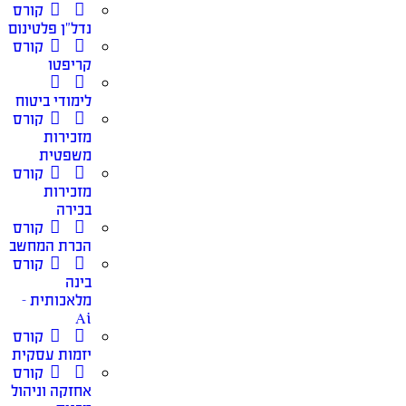
קורס
נדל”ן פלטינום
קורס
קריפטו
לימודי ביטוח
קורס
מזכירות
משפטית
קורס
מזכירות
בכירה
קורס
הכרת המחשב
קורס
בינה
מלאכותית –
Ai
קורס
יזמות עסקית
קורס
אחזקה וניהול