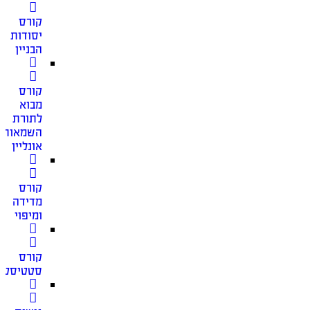
קורס
יסודות
הבניין
קורס
מבוא
לתורת
השמאות
אונליין
קורס
מדידה
ומיפוי
קורס
סטטיסטי