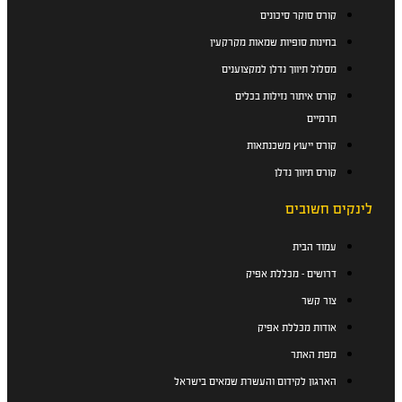
קורס סוקר סיכונים
בחינות סופיות שמאות מקרקעין
מסלול תיווך נדלן למקצוענים
קורס איתור נזילות בכלים
תרמיים
קורס ייעוץ משכנתאות
קורס תיווך נדלן
לינקים חשובים
עמוד הבית
דרושים - מכללת אפיק
צור קשר
אודות מכללת אפיק
מפת האתר
הארגון לקידום והעשרת שמאים בישראל