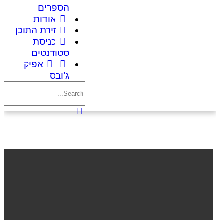
הספרים
אודות
זירת התוכן
כניסת
סטודנטים
אפיק
ג’ובס