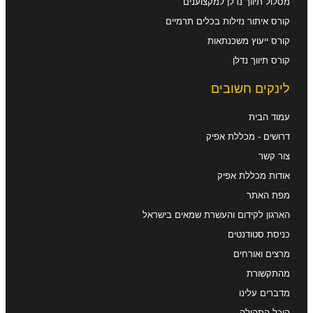
מסלול תיווך נדלן למקצוענים
קורס איתור נזילות בכלים תרמיים
קורס ייעוץ משכנתאות
קורס תיווך נדלן
לינקים חשובים
עמוד הבית
דרושים - מכללת אפיק
צור קשר
אודות מכללת אפיק
מפת האתר
הארגון לקידום והעשרת שמאים בישראל
כניסת סטודנטים
מרצים ואורחים
מהתקשורת
מדברים עלינו
היכל התהילה