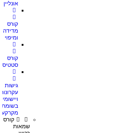
אונליין
קורס
מדידה
ומיפוי
קורס
סטטיסט
גישות
עקרונות
ויישומים
בשומת
מקרקעין
קורס
שמאות