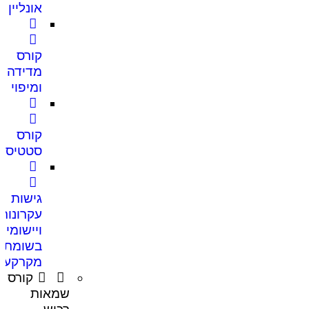
אונליין
קורס
מדידה
ומיפוי
קורס
סטטיסט
גישות
עקרונות
ויישומים
בשומת
מקרקעין
קורס
שמאות