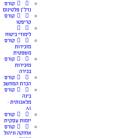
קורס
נדל”ן פלטינום
קורס
קריפטו
לימודי ביטוח
קורס
מזכירות
משפטית
קורס
מזכירות
בכירה
קורס
הכרת המחשב
קורס
בינה
מלאכותית –
Ai
קורס
יזמות עסקית
קורס
אחזקה וניהול