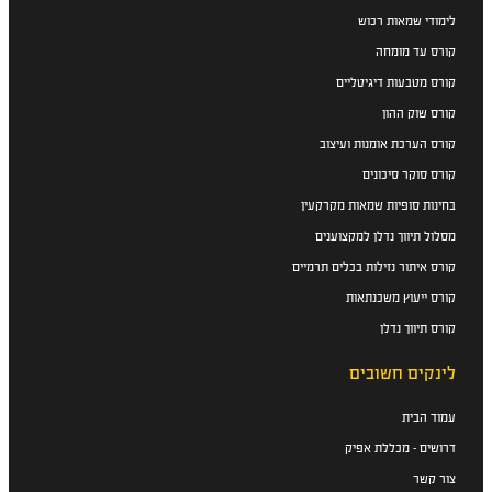
לימודי שמאות רכוש
קורס עד מומחה
קורס מטבעות דיגיטליים
קורס שוק ההון
קורס הערכת אומנות ועיצוב
קורס סוקר סיכונים
בחינות סופיות שמאות מקרקעין
מסלול תיווך נדלן למקצוענים
קורס איתור נזילות בכלים תרמיים
קורס ייעוץ משכנתאות
קורס תיווך נדלן
לינקים חשובים
עמוד הבית
דרושים - מכללת אפיק
צור קשר