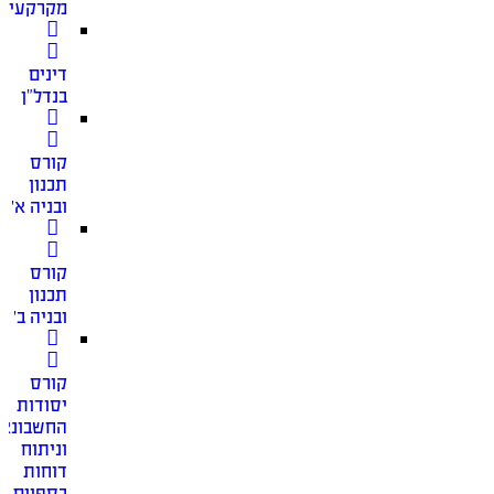
מקרקעין
דינים
בנדל”ן
קורס
תכנון
ובניה א׳
קורס
תכנון
ובניה ב׳
קורס
יסודות
החשבונאו
וניתוח
דוחות
כספיים