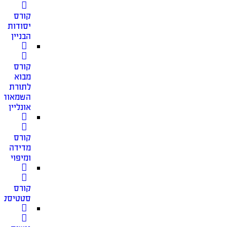
קורס
יסודות
הבניין
קורס
מבוא
לתורת
השמאות
אונליין
קורס
מדידה
ומיפוי
קורס
סטטיסטי