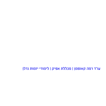
עו”ד רמה קאופמן | מכללת אפיק | לימודי יזמות נדלן