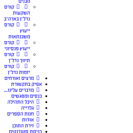
מבנים
קורס
השקעות
נדל״ן בארה״ב
קורס
ייעוץ
משכנתאות
קורס
ייעוץ פנסיוני
קורס
תיווך נדל״ן
קורס
יזמות נדל״ן
מרצים ואורחים
אפיק בתקשורת
מדברים עלינו…
כנסים ומפגשים
היכל התהילה
גלרייה
חנות הספרים
אודות
זירת התוכן
כניסת סטודנטים