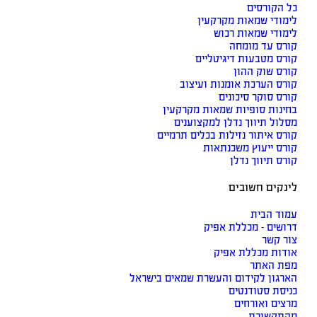
כל הקורסים
לימודי שמאות מקרקעין
לימודי שמאות רכוש
קורס עד מומחה
קורס מטבעות דיגיטליים
קורס שוק ההון
קורס הערכת אומנות ועיצוב
קורס סוקר סיכונים
בחינות סופיות שמאות מקרקעין
מסלול תיווך נדלן למקצוענים
קורס איתור נזילות בכלים תרמיים
קורס ייעוץ משכנתאות
קורס תיווך נדלן
לינקים חשובים
עמוד הבית
דרושים - מכללת אפיק
צור קשר
אודות מכללת אפיק
מפת האתר
הארגון לקידום והעשרת שמאים בישראל
כניסת סטודנטים
מרצים ואורחים
מהתקשורת