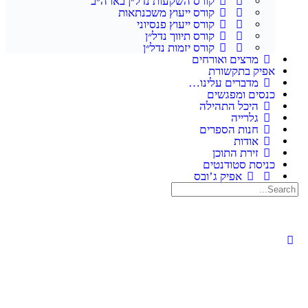
קורס השקעות נדל״ן בארה״ב
קורס ייעוץ משכנתאות
קורס ייעוץ פנסיוני
קורס תיווך נדל״ן
קורס יזמות נדל״ן
מרצים ואורחים
אפיק בתקשורת
מדברים עלינו…
כנסים ומפגשים
היכל התהילה
גלרייה
חנות הספרים
אודות
זירת התוכן
כניסת סטודנטים
אפיק ג’ובס