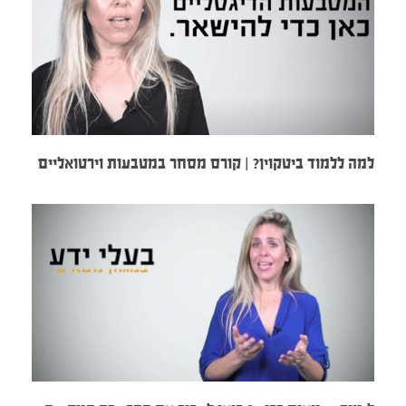
למה ללמוד ביטקוין? | קורס מסחר במטבעות וירטואליים