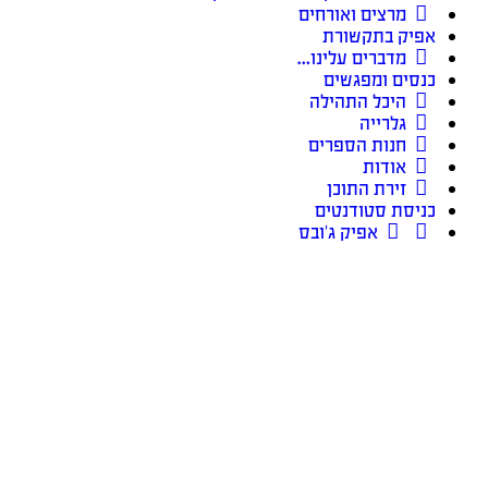
מרצים ואורחים
אפיק בתקשורת
מדברים עלינו…
כנסים ומפגשים
היכל התהילה
גלרייה
חנות הספרים
אודות
זירת התוכן
כניסת סטודנטים
אפיק ג’ובס