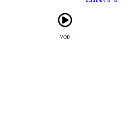
אפיק ג’ובס
VOD