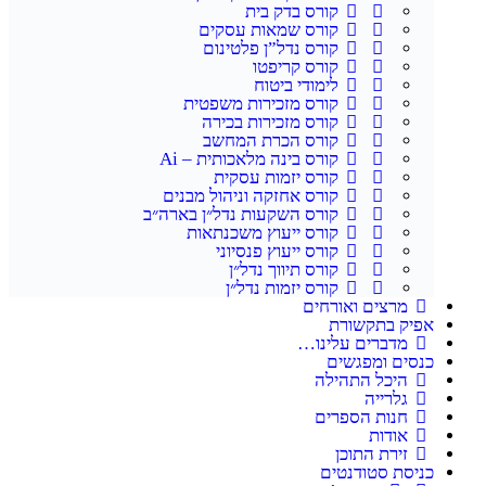
קורס בדק בית
קורס שמאות עסקים
קורס נדל”ן פלטינום
קורס קריפטו
לימודי ביטוח
קורס מזכירות משפטית
קורס מזכירות בכירה
קורס הכרת המחשב
קורס בינה מלאכותית – Ai
קורס יזמות עסקית
קורס אחזקה וניהול מבנים
קורס השקעות נדל״ן בארה״ב
קורס ייעוץ משכנתאות
קורס ייעוץ פנסיוני
קורס תיווך נדל״ן
קורס יזמות נדל״ן
מרצים ואורחים
ק בתקשורת
מדברים עלינו…
ים ומפגשים
היכל התהילה
גלרייה
חנות הספרים
אודות
זירת התוכן
סת סטודנטים