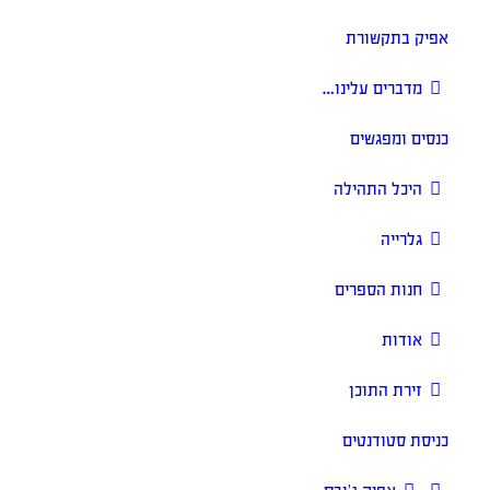
 בתקשורת
דברים עלינו…
 ומפגשים
יכל התהילה
לרייה
נות הספרים
ודות
ירת התוכן
 סטודנטים