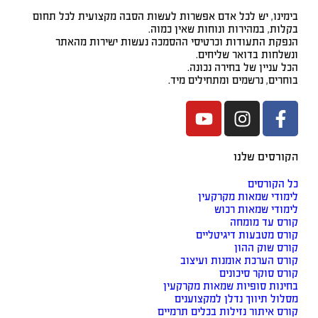
, יש לכל אדם אפשרות לעשות הסבה מקצועית לכל תחום
 במהירות ונוחות שאין כמוה.
התעודות וכרטיסי ההסמכה נעשות ישירות מהאתר
ת בדואר שליחים.
ין של בחירה נכונה.
, נרשמים ומתחילים מיד.
ם שלנו
רסים
 שמאות מקרקעין
 שמאות רכוש
ד מומחה
טבעות דיגיטליים
וק ההון
ערכת אומנות ועיצוב
וקר סיכונים
 סופיות שמאות מקרקעין
תיווך נדלן למקצוענים
יתור נזילות בכלים תרמיים