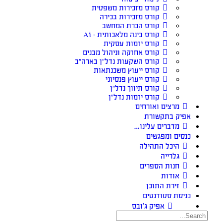
קורס מזכירות משפטית
קורס מזכירות בכירה
קורס הכרת המחשב
קורס בינה מלאכותית – Ai
קורס יזמות עסקית
קורס אחזקה וניהול מבנים
קורס השקעות נדל״ן בארה״ב
קורס ייעוץ משכנתאות
קורס ייעוץ פנסיוני
קורס תיווך נדל״ן
קורס יזמות נדל״ן
מרצים ואורחים
אפיק בתקשורת
מדברים עלינו…
כנסים ומפגשים
היכל התהילה
גלרייה
חנות הספרים
אודות
זירת התוכן
כניסת סטודנטים
אפיק ג’ובס