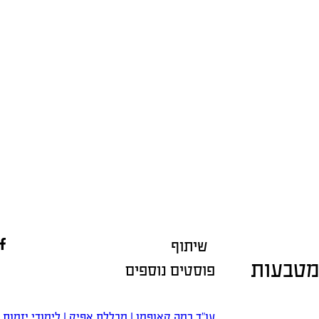
שיתוף
במטבעות
פוסטים נוספים
עו”ד רמה קאופמן | מכללת אפיק | לימודי יזמות נ