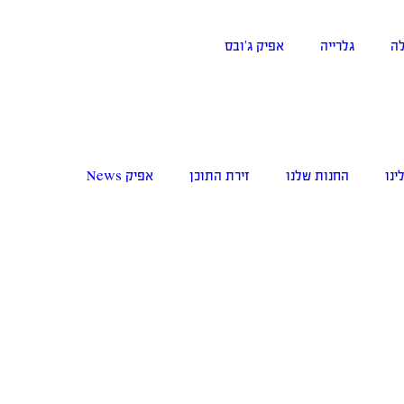
ה
גלרייה
אפיק ג’ובס
ינו
החנות שלנו
זירת התוכן
אפיק News