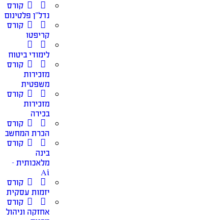
קורס
נדל”ן פלטינום
קורס
קריפטו
לימודי ביטוח
קורס
מזכירות
משפטית
קורס
מזכירות
בכירה
קורס
הכרת המחשב
קורס
בינה
מלאכותית –
Ai
קורס
יזמות עסקית
קורס
אחזקה וניהול