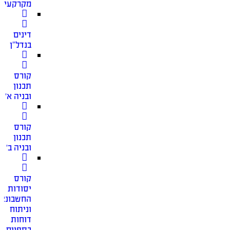
מקרקעין
דינים
בנדל”ן
קורס
תכנון
ובניה א׳
קורס
תכנון
ובניה ב׳
קורס
יסודות
החשבונאו
וניתוח
דוחות
כספיים