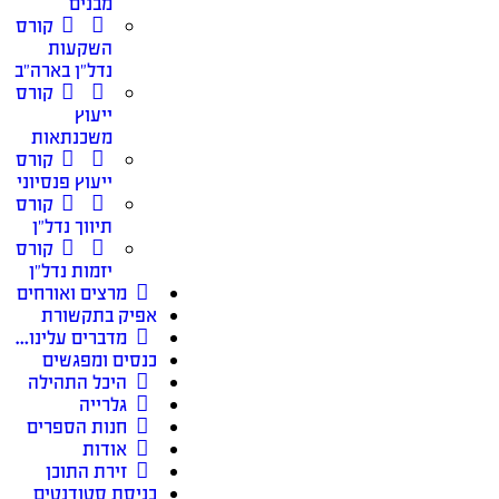
מבנים
קורס
השקעות
נדל״ן בארה״ב
קורס
ייעוץ
משכנתאות
קורס
ייעוץ פנסיוני
קורס
תיווך נדל״ן
קורס
יזמות נדל״ן
מרצים ואורחים
אפיק בתקשורת
מדברים עלינו…
כנסים ומפגשים
היכל התהילה
גלרייה
חנות הספרים
אודות
זירת התוכן
כניסת סטודנטים