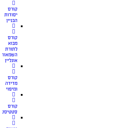
קורס
יסודות
הבניין
קורס
מבוא
לתורת
השמאות
אונליין
קורס
מדידה
ומיפוי
קורס
סטטיסטי