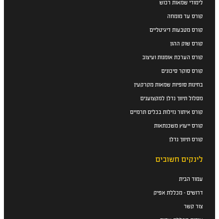
לימודי שמאות רכוש
קורס עד מומחה
קורס מטבעות דיגיטליים
קורס שוק ההון
קורס הערכת אומנות ועיצוב
קורס סוקר סיכונים
בחינות סופיות שמאות מקרקעין
מסלול תיווך נדלן למקצוענים
קורס איתור נזילות בכלים תרמיים
קורס ייעוץ משכנתאות
קורס תיווך נדלן
לינקים חשובים
עמוד הבית
דרושים - מכללת אפיק
צור קשר