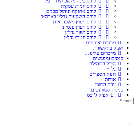
קורס בינה מלאכותית – Ai
קורס יזמות עסקית
קורס אחזקה וניהול מבנים
קורס השקעות נדל״ן בארה״ב
קורס ייעוץ משכנתאות
קורס ייעוץ פנסיוני
קורס תיווך נדל״ן
קורס יזמות נדל״ן
מרצים ואורחים
אפיק בתקשורת
מדברים עלינו…
כנסים ומפגשים
היכל התהילה
גלרייה
חנות הספרים
אודות
זירת התוכן
כניסת סטודנטים
אפיק ג’ובס