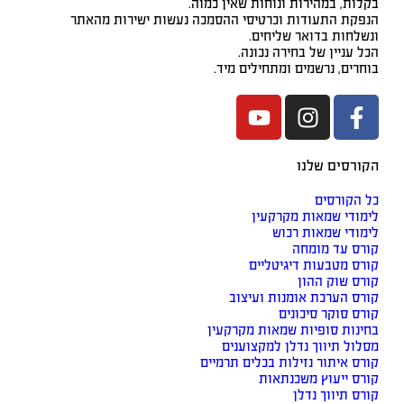
בקלות, במהירות ונוחות שאין כמוה.
הנפקת התעודות וכרטיסי ההסמכה נעשות ישירות מהאתר
ונשלחות בדואר שליחים.
הכל עניין של בחירה נכונה.
בוחרים, נרשמים ומתחילים מיד.
הקורסים שלנו
כל הקורסים
לימודי שמאות מקרקעין
לימודי שמאות רכוש
קורס עד מומחה
קורס מטבעות דיגיטליים
קורס שוק ההון
קורס הערכת אומנות ועיצוב
קורס סוקר סיכונים
בחינות סופיות שמאות מקרקעין
מסלול תיווך נדלן למקצוענים
קורס איתור נזילות בכלים תרמיים
קורס ייעוץ משכנתאות
קורס תיווך נדלן