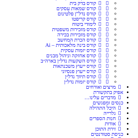
קורס בדק בית
קורס שמאות עסקים
קורס נדל”ן פלטינום
קורס קריפטו
לימודי ביטוח
קורס מזכירות משפטית
קורס מזכירות בכירה
קורס הכרת המחשב
קורס בינה מלאכותית – Ai
קורס יזמות עסקית
קורס אחזקה וניהול מבנים
קורס השקעות נדל״ן בארה״ב
קורס ייעוץ משכנתאות
קורס ייעוץ פנסיוני
קורס תיווך נדל״ן
קורס יזמות נדל״ן
מרצים ואורחים
אפיק בתקשורת
מדברים עלינו…
כנסים ומפגשים
היכל התהילה
גלרייה
חנות הספרים
אודות
זירת התוכן
כניסת סטודנטים