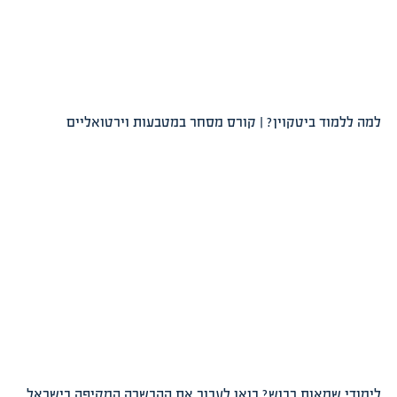
למה ללמוד ביטקוין? | קורס מסחר במטבעות וירטואליים
לימודי שמאות רכוש? בואו לעבור את ההכשרה המקיפה בישראל