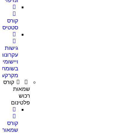
ומיפוי
קורס
סטטיסט
גישות
עקרונות
ויישומים
בשומת
מקרקעין
קורס
שמאות
רכוש
פלטינום
קורס
שמאות