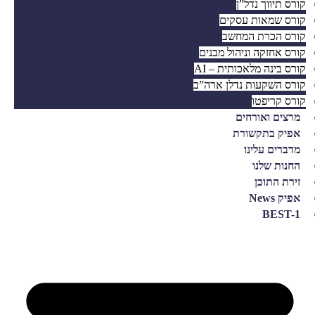
קורס תיווך נדל”ן
קורס שמאות עסקים
קורס הכרת המחשב
קורס אחזקה וניהול מבנים
קורס בינה מלאכותית – AI
קורס השקעות נדלן ארה”ב
קורס קריפטו
מרצים ואורחים
אפיק בתקשורת
מדברים עלינו
החנות שלנו
זירת התוכן
אפיק News
BEST-1