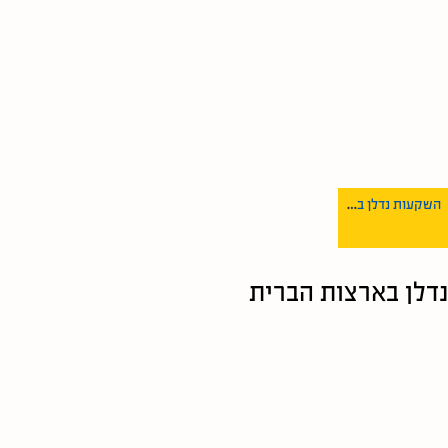
השקעות נדלן בפלורידה – 3 יתרונות והאם כדאי להשקיע בנדל”ן בפלורידה? מכללת אפיק
נדלן בארצות הברית