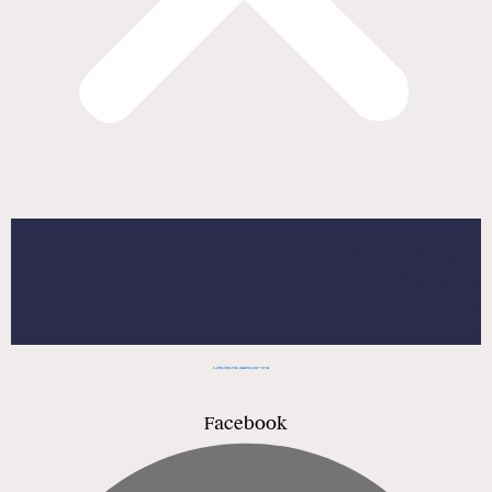
לימודי שמאות מקרקעין
לימודי שמאות רכוש
היכל התהילה
גלרייה
אפיק ג’ובס
מרכז ייעוץ והרשמה 1-700-700-741
Facebook