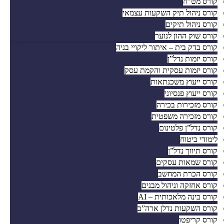
קורס מט”ח
קורס ניהול תיק השקעות עצמאי
קורס ניהול תיקים
קורס שוק ההון לנוער
קורס בדק בית – איתור ליקויי בניה
קורס יזמות נדל”ן
קורס יזמות עסקית והקמת עסק
קורס ייעוץ משכנתאות
קורס ייעוץ פנסיוני
קורס מזכירות בכירה
קורס מזכירה משפטית
קורס נדל”ן פלטינום
לימודי ביטוח
קורס תיווך נדל”ן
קורס שמאות עסקים
קורס הכרת המחשב
קורס אחזקה וניהול מבנים
קורס בינה מלאכותית – AI
קורס השקעות נדלן ארה”ב
קורס קריפטו