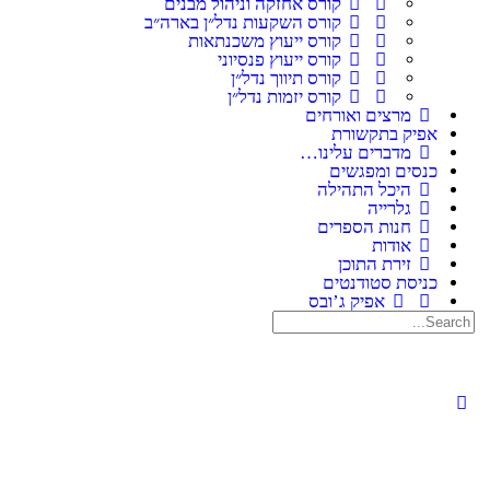
קורס אחזקה וניהול מבנים
קורס השקעות נדל״ן בארה״ב
קורס ייעוץ משכנתאות
קורס ייעוץ פנסיוני
קורס תיווך נדל״ן
קורס יזמות נדל״ן
מרצים ואורחים
אפיק בתקשורת
מדברים עלינו…
כנסים ומפגשים
היכל התהילה
גלרייה
חנות הספרים
אודות
זירת התוכן
כניסת סטודנטים
אפיק ג’ובס