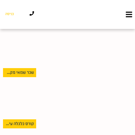
כניסה
שכר שמאי מקרקעין 2026: כמה מרוויח שמאי מקרקעין מוסמך?
קורס כלכלה עירונית – להבין את שוק הנדל”ן מהמקום הנכון