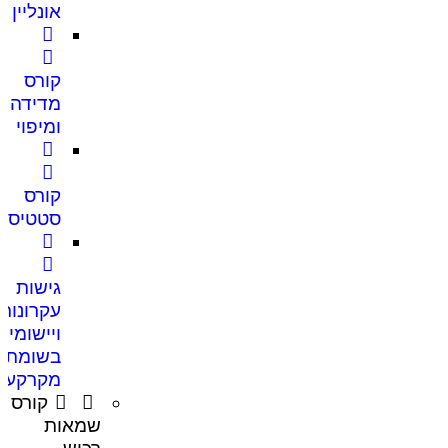
אונליין
קורס
מדידה
ומיפוי
קורס
סטטיסט
גישות
עקרונות
ויישומים
בשומת
מקרקעין
קורס
שמאות