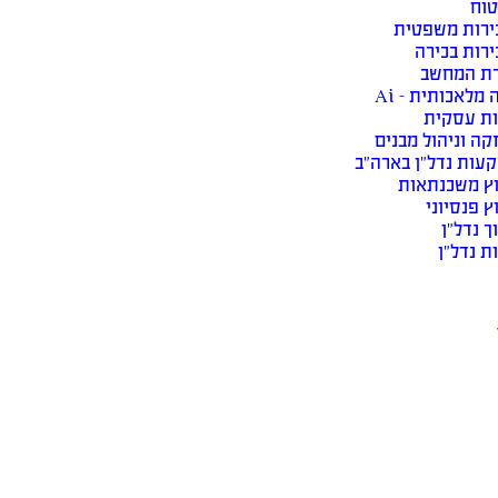
טוח
ירות משפטית
ירות בכירה
רת המחשב
 מלאכותית – Ai
ות עסקית
ה וניהול מבנים
עות נדל״ן בארה״ב
וץ משכנתאות
ץ פנסיוני
ך נדל״ן
ת נדל״ן