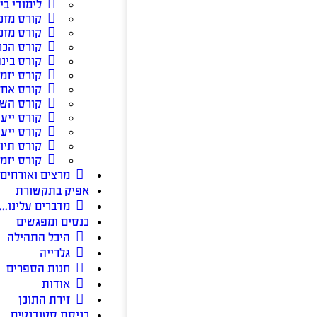
לימודי בי
קורס מזכ
קורס מזכ
קורס הכ
קורס בינה
קורס יזמ
קורס אחזק
קורס השק
קורס ייע
קורס ייעו
קורס תיוו
קורס יזמו
מרצים ואורחים
אפיק בתקשורת
מדברים עלינו…
כנסים ומפגשים
היכל התהילה
גלרייה
חנות הספרים
אודות
זירת התוכן
כניסת סטודנטים