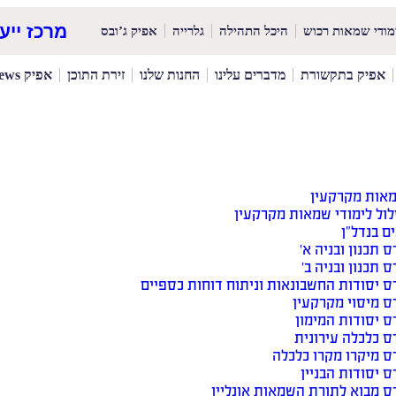
מרכז ייעוץ וה
מודי שמאות רכוש
היכל התהילה
גלרייה
אפיק ג’ובס
אפיק בתקשורת
מדברים עלינו
החנות שלנו
זירת התוכן
אפיק News
מאות מקרקעין
ול לימודי שמאות מקרקעין
ים בנדל”ן
ס תכנון ובניה א׳
ס תכנון ובניה ב׳
ס יסודות החשבונאות וניתוח דוחות כספיים
ס מיסוי מקרקעין
ס יסודות המימון
ס כלכלה עירונית
ס מיקרו מקרו כלכלה
ס יסודות הבניין
ס מבוא לתורת השמאות אונליין