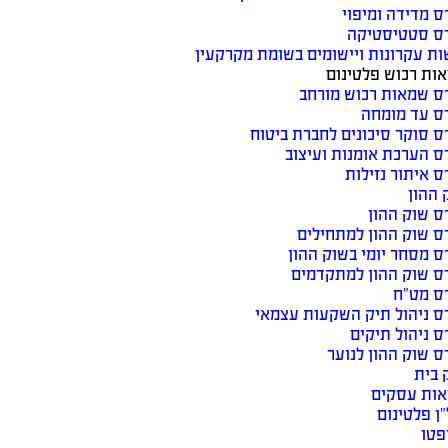
ס מדידה ומיפוי
ס סטטיסטיקה
ות עקרונות ויישומים בשומת מקרקעין
ות רכוש פלטינום
ס שמאות רכוש מורחב
ס עד מומחה
ס סוקר סיכונים לחברת ביטוח
ס הערכת אומנות ועיצוב
ס איתור נזילות
 ההון
ס שוק ההון
ס שוק ההון למתחילים
ס מסחר יומי בשוק ההון
ס שוק ההון למתקדמים
ס מט”ח
ס ניהול תיק השקעות עצמאי
ס ניהול תיקים
ס שוק ההון לנוער
 בית
אות עסקים
ן פלטינום
פטו