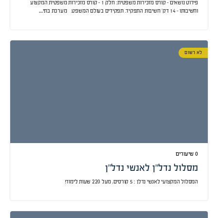
פירוט נושאים – קורס מזכירות משפטית: חלק 1 – קורס מזכירות משפטית המקצוע
וחשיבותו – 14 דק’ חשיבות התפקיד. תפקידים בעולם המשפט. מערכת בתי…
לא רשום
0 שיעורים
מסלול נדל”ן לאנשי נדל”ן
המסלול המקצועי לאנשי נדלן : 5 קורסים, מעל 220 שעות לימוד!