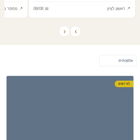
📍 ראשון לציון
📅 08/08
📍 מספר מקו
‹
›
לא רשום