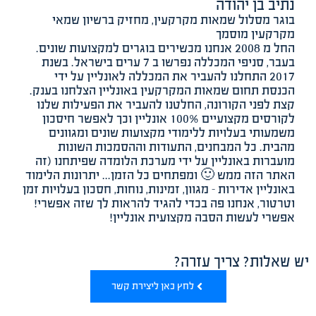
נתיב בן יהודה
בוגר מסלול שמאות מקרקעין, מחזיק ברשיון שמאי
מקרקעין מוסמך
החל מ 2008 אנחנו מכשירים בוגרים למקצועות שונים.
בעבר, סניפי המכללה נפרשו ב 7 ערים בישראל. בשנת
2017 התחלנו להעביר את המכללה לאונליין על ידי
הכנסת תחום שמאות המקרקעין באונליין הצלחנו בענק.
קצת לפני הקורונה, החלטנו להעביר את הפעילות שלנו
לקורסים מקצועיים 100% אונליין וכך לאפשר חיסכון
משמעותי בעלויות ללימודי מקצועות שונים ומגוונים
מהבית. כל המבחנים, התעודות וההסמכות השונות
מועברות באונליין על ידי מערכת הלומדה שפיתחנו (זה
האתר הזה ממש 🙂 ומפתחים כל הזמן... יתרונות הלימוד
באונליין אדירות - מגוון, זמינות, נוחות, חסכון בעלויות זמן
וטרטור, אנחנו פה בכדי להגיד להראות לך שזה אפשרי!
אפשרי לעשות הסבה מקצועית אונליין!
יש שאלות? צריך עזרה?
לחץ כאן ליצירת קשר