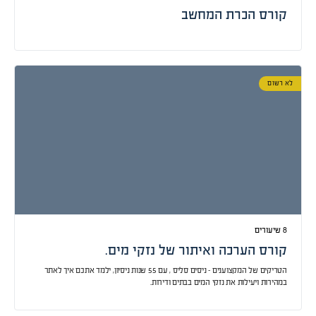
קורס הכרת המחשב
לא רשום
קורס הערכה ואיתור של נזקי מים.
הטריקים של המקצוענים – ניסים סליס , עם 55 שנות ניסיון, ילמד אתכם איך לאתר
במהירות ויעילות את נזקי המים בבתים ודירות.