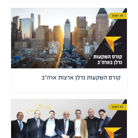
לא רשום
קורס השקעות נדלן ארצות ארה”ב
לא רשום