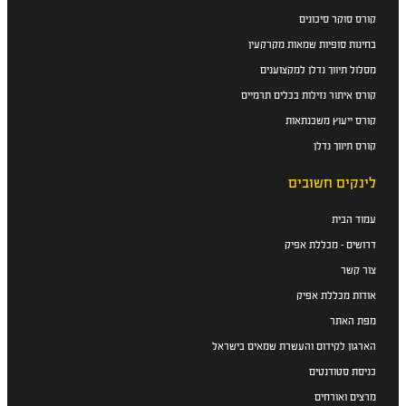
קורס סוקר סיכונים
בחינות סופיות שמאות מקרקעין
מסלול תיווך נדלן למקצוענים
קורס איתור נזילות בכלים תרמיים
קורס ייעוץ משכנתאות
קורס תיווך נדלן
לינקים חשובים
עמוד הבית
דרושים - מכללת אפיק
צור קשר
אודות מכללת אפיק
מפת האתר
הארגון לקידום והעשרת שמאים בישראל
כניסת סטודנטים
מרצים ואורחים