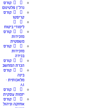
קורס
נדל”ן פלטינום
קורס
קריפטו
לימודי ביטוח
קורס
מזכירות
משפטית
קורס
מזכירות
בכירה
קורס
הכרת המחשב
קורס
בינה
מלאכותית –
Ai
קורס
יזמות עסקית
קורס
אחזקה וניהול