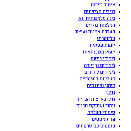
איתור נזילות
בוגרים מצטיינים
בינה מלאכותית -AI
המלצות-בוגרים
הערכת אמנות ועיצוב
וולסטריט
יזמות עסקית
ייעוץ משכנתאות
לימודי ביטוח
לימודים וקריירה
לימודים לחרדים
מטבעות דיגיטליים
מימון ופיננסים
נדל”ן
נדלן בארצות הברית
ניהול ואחזקת מבנים
סיפורי הצלחה
פודקאסטים
פוסטים עם סרטונים