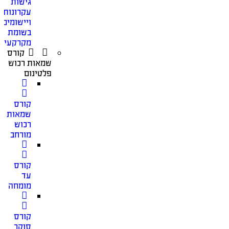
גישות
עקרונות
ויישומים
בשומת
מקרקעין
קורס
שמאות רכוש
פלטינום
קורס
שמאות
רכוש
מורחב
קורס
עד
מומחה
קורס
סוקר