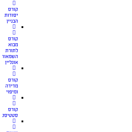
קורס
יסודות
הבניין
קורס
מבוא
לתורת
השמאות
אונליין
קורס
מדידה
ומיפוי
קורס
סטטיסטי