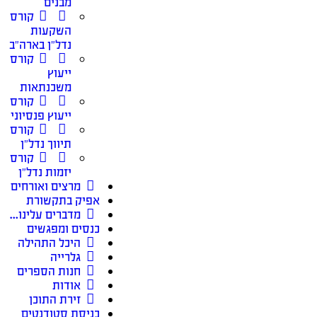
מבנים
קורס
השקעות
נדל״ן בארה״ב
קורס
ייעוץ
משכנתאות
קורס
ייעוץ פנסיוני
קורס
תיווך נדל״ן
קורס
יזמות נדל״ן
מרצים ואורחים
אפיק בתקשורת
מדברים עלינו…
כנסים ומפגשים
היכל התהילה
גלרייה
חנות הספרים
אודות
זירת התוכן
כניסת סטודנטים