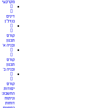
מקרקעין
דינים
בנדל”ן
קורס
תכנון
ובניה א׳
קורס
תכנון
ובניה ב׳
קורס
יסודות
החשבונאו
וניתוח
דוחות
כספיים