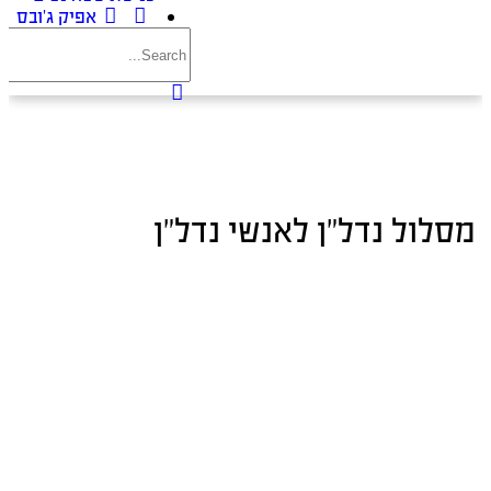
אפיק ג’ובס
מסלול נדל”ן לאנשי נדל”ן