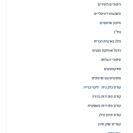
לימודים לחרדים
מטבעות דיגיטליים
מימון ופיננסים
נדל”ן
נדלן בארצות הברית
ניהול ואחזקת מבנים
סיפורי הצלחה
פודקאסטים
פוסטים עם סרטונים
קורס בדק בית – ליקוי בנייה
קורס מזכירות בכירה
קורס מזכירות משפטית
קורס תיווך נדלן
קצרים שוק ההון