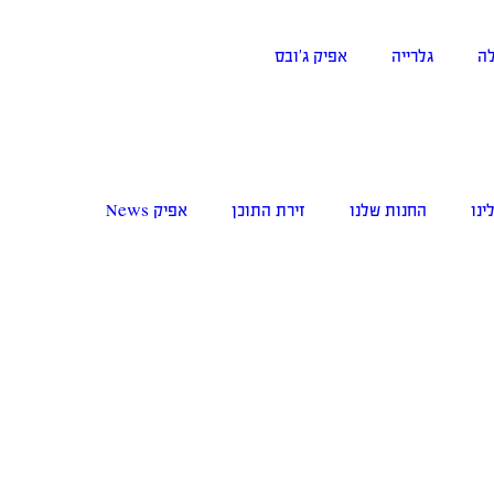
ה
גלרייה
אפיק ג’ובס
ינו
החנות שלנו
זירת התוכן
אפיק News