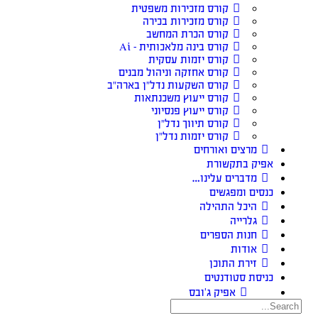
קורס מזכירות משפטית
קורס מזכירות בכירה
קורס הכרת המחשב
קורס בינה מלאכותית – Ai
קורס יזמות עסקית
קורס אחזקה וניהול מבנים
קורס השקעות נדל״ן בארה״ב
קורס ייעוץ משכנתאות
קורס ייעוץ פנסיוני
קורס תיווך נדל״ן
קורס יזמות נדל״ן
מרצים ואורחים
אפיק בתקשורת
מדברים עלינו…
כנסים ומפגשים
היכל התהילה
גלרייה
חנות הספרים
אודות
זירת התוכן
כניסת סטודנטים
אפיק ג’ובס