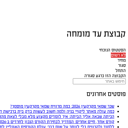
קבוצת עד מומחה
הסטטוס הנוכחי
לא רשום
מחיר
סגור
התחל
הקבוצה הזו כרגע סגורה
פוסטים אחרונים
שכר שמאי מקרקעין 2026: כמה מרוויח שמאי מקרקעין מוסמך?
כמה עולה מאתר ליקויי בניה ולמה חשוב לעשות בדק בית ברכישת ד
הכיתה שבאה אליך הביתה: איך לומדים מקצוע מלא מבלי לצאת מהס
קורס אחד, חיים אחרים: המדריך לבחירת הקורס הנכון לחרדים ב-2026
ללמוד ולהרוויח בלי לוותר על שום דבר: עולם הקורסים האונליין לח