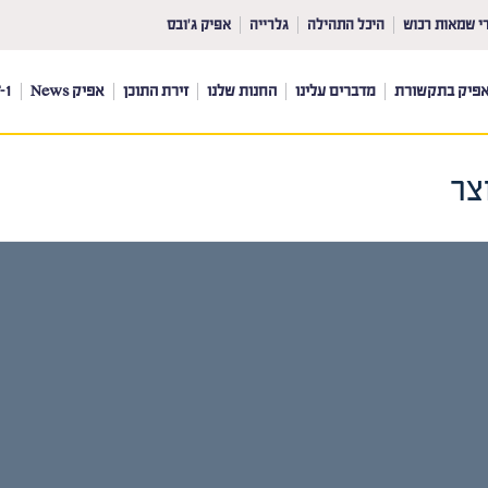
י שמאות רכוש
היכל התהילה
גלרייה
אפיק ג’ובס
פיק בתקשורת
מדברים עלינו
החנות שלנו
זירת התוכן
אפיק News
-1
צר