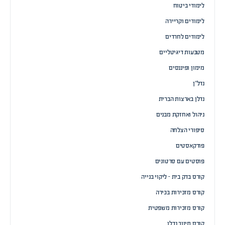
לימודי ביטוח
לימודים וקריירה
לימודים לחרדים
מטבעות דיגיטליים
מימון ופיננסים
נדל”ן
נדלן בארצות הברית
ניהול ואחזקת מבנים
סיפורי הצלחה
פודקאסטים
פוסטים עם סרטונים
קורס בדק בית – ליקוי בנייה
קורס מזכירות בכירה
קורס מזכירות משפטית
קורס תיווך נדלן